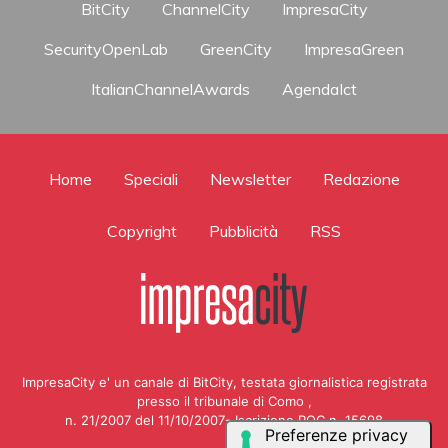
BitCity
ChannelCity
ImpresaCity
SecurityOpenLab
GreenCity
ImpresaGreen
ItalianChannelAwards
AgendaIct
Home
Speciali
Newsletter
Redazione
Copyright
Pubblicità
RSS
ImpresaCity e' un canale di BitCity, testata giornalistica registrata
presso il tribunale di Como ,
n. 21/2007 del 11/10/2007- Iscrizione ROC n. 15698