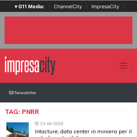
▾ G11 Media:
|
ChannelCity
|
ImpresaCity
|
SecurityOpenLab
|
Italian Channel Awards
|
Italian
Project Awards
|
Italian Security Awards
|
...
Newsletter
TAG: PNRR
23-06-2026
Intacture, data center in miniera per il