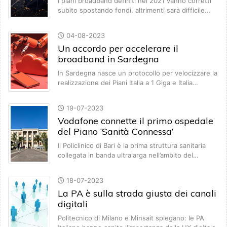
I piani broadband definiti nel 2021 vanno corretti
subito spostando fondi, altrimenti sarà difficile…
04-08-2023
Un accordo per accelerare il
broadband in Sardegna
In Sardegna nasce un protocollo per velocizzare la
realizzazione dei Piani Italia a 1 Giga e Italia…
19-07-2023
Vodafone connette il primo ospedale
del Piano ‘Sanità Connessa’
Il Policlinico di Bari è la prima struttura sanitaria
collegata in banda ultralarga nell’ambito del…
18-07-2023
La PA è sulla strada giusta dei canali
digitali
Politecnico di Milano e Minsait spiegano: le PA