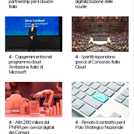
partnership per il cloud in
digitalizzazione delle
Italia
scuole
4
-
Capgemini entra nel
4
-
I partiti rispondono
programma cloud
(poco) al Consorzio Italia
‘Ambizione Italia’ di
Cloud
Microsoft
4
-
Altri 280 milioni dal
4
-
Firmato il contratto per il
PNRR per i servizi digitali
Polo Strategico Nazionale
dei Comuni