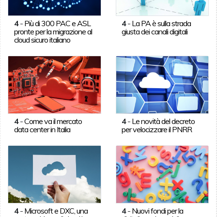
4
-
Più di 300 PAC e ASL
4
-
La PA è sulla strada
pronte per la migrazione al
giusta dei canali digitali
cloud sicuro italiano
4
-
Come va il mercato
4
-
Le novità del decreto
data center in Italia
per velocizzare il PNRR
4
-
Microsoft e DXC, una
4
-
Nuovi fondi per la