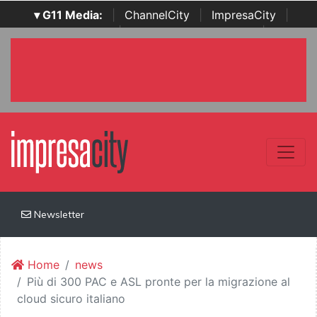
▾ G11 Media:
|
ChannelCity
|
ImpresaCity
|
SecurityOpenLab
|
Italian Channel Awards
|
Italian
Project Awards
|
Italian Security Awards
|
...
Newsletter
Home
news
Più di 300 PAC e ASL pronte per la migrazione al
cloud sicuro italiano