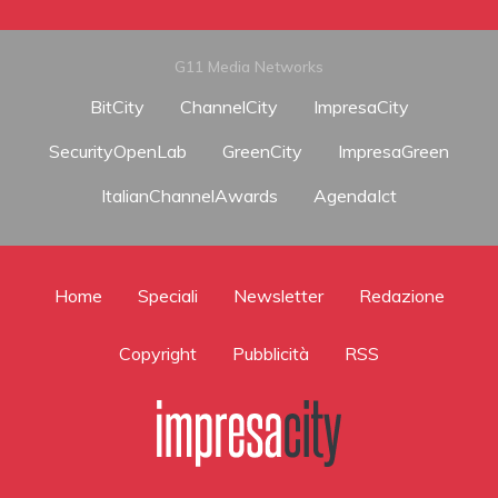
G11 Media Networks
BitCity
ChannelCity
ImpresaCity
SecurityOpenLab
GreenCity
ImpresaGreen
ItalianChannelAwards
AgendaIct
Home
Speciali
Newsletter
Redazione
Copyright
Pubblicità
RSS