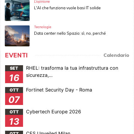
L'opinione
L'AI che funziona vuole basi IT solide
Tecnologie
Data center nello Spazio: sì, no, perché
EVENTI
Calendario
RHEL: trasforma la tua infrastruttura con
SET
sicurezza,…
16
Fortinet Security Day - Roma
OTT
07
Cybertech Europe 2026
OTT
13
CES Unveiled Milan
OTT