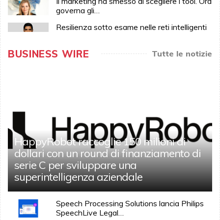
Il marketing ha smesso di scegliere i tool. Ora
governa gli…
Resilienza sotto esame nelle reti intelligenti
BUSINESS WIRE
Tutte le notizie
HappyRobot raccoglie 150 milioni di
dollari con un round di finanziamento di
serie C per sviluppare una
superintelligenza aziendale
Speech Processing Solutions lancia Philips
SpeechLive Legal…