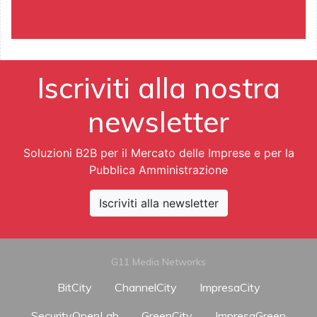
Iscriviti alla nostra
newsletter
Soluzioni B2B per il Mercato delle Imprese e per la
Pubblica Amministrazione
Iscriviti alla newsletter
G11 Media Networks
BitCity
ChannelCity
ImpresaCity
SecurityOpenLab
GreenCity
ImpresaGreen