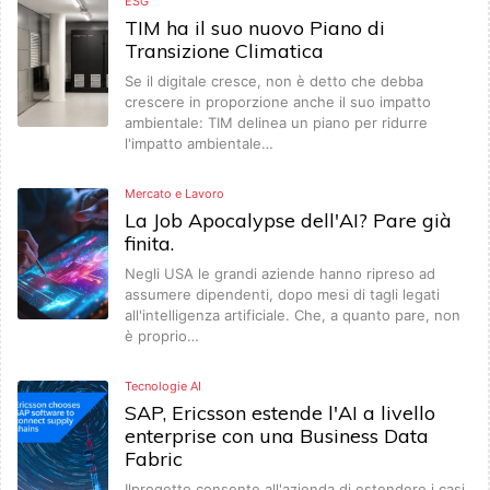
ESG
TIM ha il suo nuovo Piano di
Transizione Climatica
Se il digitale cresce, non è detto che debba
crescere in proporzione anche il suo impatto
ambientale: TIM delinea un piano per ridurre
l'impatto ambientale…
Mercato e Lavoro
La Job Apocalypse dell'AI? Pare già
finita.
Negli USA le grandi aziende hanno ripreso ad
assumere dipendenti, dopo mesi di tagli legati
all'intelligenza artificiale. Che, a quanto pare, non
è proprio…
Tecnologie AI
SAP, Ericsson estende l'AI a livello
enterprise con una Business Data
Fabric
Ilprogetto consente all'azienda di estendere i casi