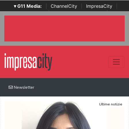
▾ G11 Media:
|
ChannelCity
|
ImpresaCity
|
SecurityOpenLab
|
Italian Channel Awards
|
Italian
Project Awards
|
Italian Security Awards
|
...
Newsletter
Ultime notizie