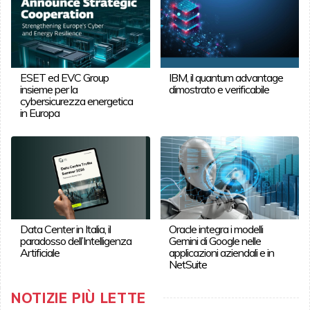
ESET ed EVC Group
IBM, il quantum advantage
insieme per la
dimostrato e verificabile
cybersicurezza energetica
in Europa
Data Center in Italia, il
Oracle integra i modelli
paradosso dell’Intelligenza
Gemini di Google nelle
Artificiale
applicazioni aziendali e in
NetSuite
NOTIZIE PIÙ LETTE