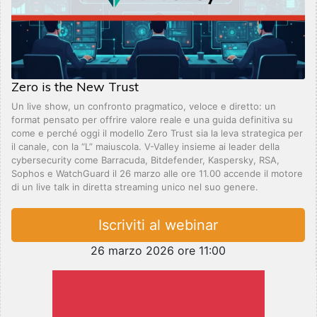
Zero is the New Trust
Un live show, un confronto pragmatico, veloce e diretto: un
format pensato per offrire valore reale e una guida definitiva su
come e perché oggi il modello Zero Trust sia la leva strategica per
il canale, con la “L” maiuscola. V-Valley insieme ai leader della
cybersecurity come Barracuda, Bitdefender, Kaspersky, RSA,
Sophos e WatchGuard il 26 marzo alle ore 11.00 accende il motore
di un live talk in diretta streaming unico nel suo genere.
Iscriviti al webinar
26 marzo 2026 ore 11:00