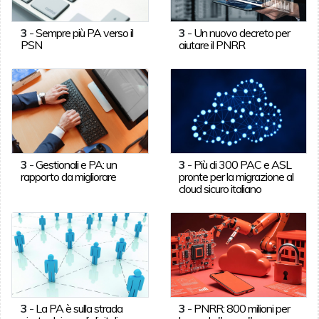
3
-
Sempre più PA verso il
3
-
Un nuovo decreto per
PSN
aiutare il PNRR
3
-
Gestionali e PA: un
3
-
Più di 300 PAC e ASL
rapporto da migliorare
pronte per la migrazione al
cloud sicuro italiano
3
-
La PA è sulla strada
3
-
PNRR: 800 milioni per