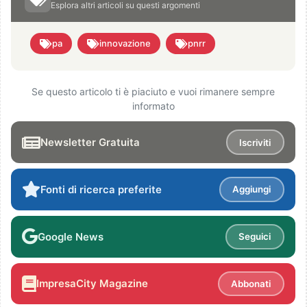
Esplora altri articoli su questi argomenti
pa
innovazione
pnrr
Se questo articolo ti è piaciuto e vuoi rimanere sempre
informato
Newsletter Gratuita
Iscriviti
Fonti di ricerca preferite
Aggiungi
Google News
Seguici
ImpresaCity Magazine
Abbonati