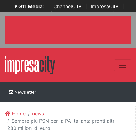
▾ G11 Media:
|
ChannelCity
|
ImpresaCity
|
SecurityOpenLab
|
Italian Channel Awards
|
Italian
Project Awards
|
Italian Security Awards
|
...
Newsletter
Home
news
Sempre più PSN per la PA italiana: pronti altri
280 milioni di euro