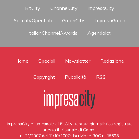
BitCity
ChannelCity
ImpresaCity
SecurityOpenLab
GreenCity
ImpresaGreen
ItalianChannelAwards
AgendaIct
Home
Speciali
Newsletter
Redazione
Copyright
Pubblicità
RSS
ImpresaCity e' un canale di BitCity, testata giornalistica registrata
presso il tribunale di Como ,
n. 21/2007 del 11/10/2007- Iscrizione ROC n. 15698