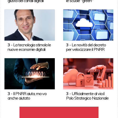
giusta dei canali digitali
le scuole "green"
3
-
La tecnologia stimola le
3
-
Le novità del decreto
nuove economie digitali
per velocizzare il PNRR
3
-
Il PNRR aiuta, ma va
3
-
Ufficialmente al via il
anche aiutato
Polo Strategico Nazionale