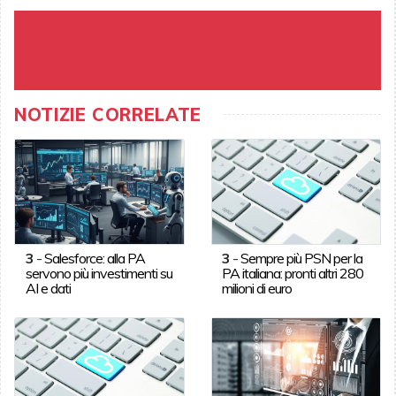
NOTIZIE CORRELATE
3
-
Salesforce: alla PA
3
-
Sempre più PSN per la
servono più investimenti su
PA italiana: pronti altri 280
AI e dati
milioni di euro