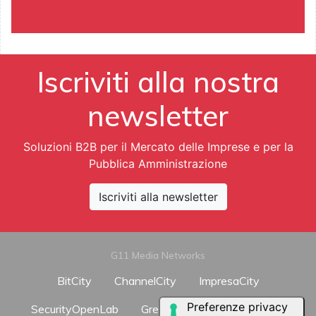
Iscriviti alla nostra
newsletter
Soluzioni B2B per il Mercato delle Imprese e per la
Pubblica Amministrazione
Iscriviti alla newsletter
G11 Media Networks
BitCity
ChannelCity
ImpresaCity
SecurityOpenLab
GreenCity
ImpresaGreen