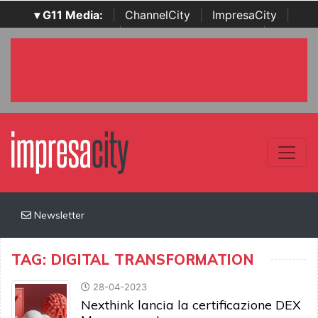
▾ G11 Media:
|
ChannelCity
|
ImpresaCity
|
SecurityOpenLab
|
Italian Channel Awards
|
Italian
Project Awards
|
Italian Security Awards
|
...
Newsletter
TAG: DIGITAL TRANSFORMATION
28-04-2023
Nexthink lancia la certificazione DEX