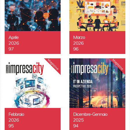
Aprile
Marzo
2026
2026
97
96
Magazine
Magazine
Febbraio
Dicembre-Gennaio
2026
2025
95
94