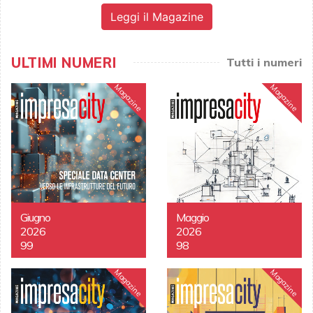
Leggi il Magazine
ULTIMI NUMERI
Tutti i numeri
Magazine
Magazine
Giugno
Maggio
2026
2026
99
98
Magazine
Magazine