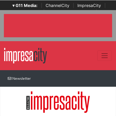
▾ G11 Media:
|
ChannelCity
|
ImpresaCity
|
SecurityOpenLab
|
Italian Channel Awards
|
Italian
Project Awards
|
Italian Security Awards
|
...
Newsletter