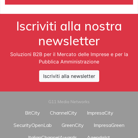
Iscriviti alla nostra
newsletter
Soluzioni B2B per il Mercato delle Imprese e per la
Pubblica Amministrazione
Iscriviti alla newsletter
G11 Media Networks
BitCity
ChannelCity
ImpresaCity
SecurityOpenLab
GreenCity
ImpresaGreen
ItalianChannelAwards
AgendaIct