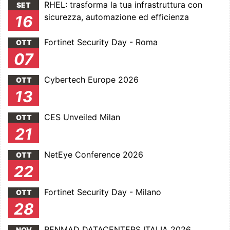
RHEL: trasforma la tua infrastruttura con
SET
sicurezza, automazione ed efficienza
16
Fortinet Security Day - Roma
OTT
07
Cybertech Europe 2026
OTT
13
CES Unveiled Milan
OTT
21
NetEye Conference 2026
OTT
22
Fortinet Security Day - Milano
OTT
28
RENMAD DATACENTERS ITALIA 2026
NOV