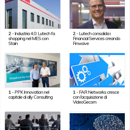
2
-
Industria 4.0: Lutech fa
2
-
Lutech consolida i
shopping nel MES con
Financial Services creando
Stain
Finwave
1
-
PPK Innovation nel
1
-
FAR Networks cresce
capitale di ally Consulting
con l’acquisizione di
VideoGecom