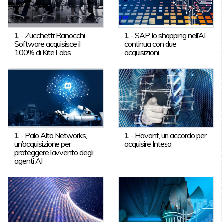
1
-
Zucchetti: Ranocchi
1
-
SAP, lo shopping nell’AI
Software acquisisce il
continua con due
100% di Kite Labs
acquisizioni
1
-
Palo Alto Networks,
1
-
Havant, un accordo per
un’acquisizione per
acquisire Intesa
proteggere l’avvento degli
agenti AI