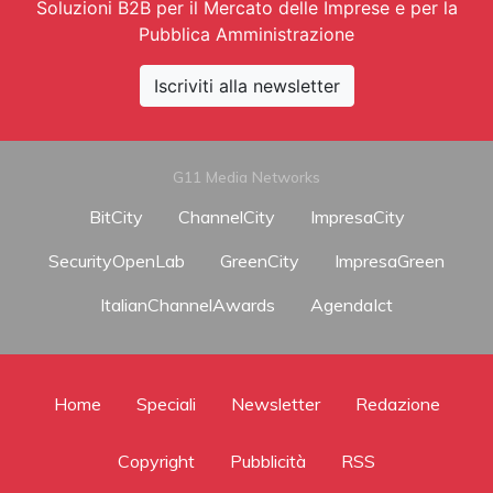
Soluzioni B2B per il Mercato delle Imprese e per la
Pubblica Amministrazione
Iscriviti alla newsletter
G11 Media Networks
BitCity
ChannelCity
ImpresaCity
SecurityOpenLab
GreenCity
ImpresaGreen
ItalianChannelAwards
AgendaIct
Home
Speciali
Newsletter
Redazione
Copyright
Pubblicità
RSS