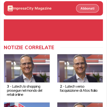
ImpresaCity Magazine
Abbonati
NOTIZIE CORRELATE
3
-
Lutech, lo shopping
2
-
Lutech verso
prosegue nel mondo del
l’acquisizione di Atos Italia
retail online