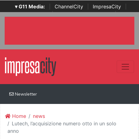
▾ G11 Media:
|
ChannelCity
|
ImpresaCity
|
SecurityOpenLab
|
Italian Channel Awards
|
Italian
Project Awards
|
Italian Security Awards
|
...
Newsletter
Home
news
Lutech, l’acquisizione numero otto in un solo
anno