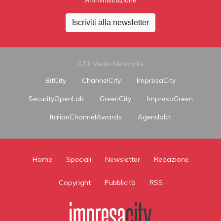
Amministrazione
Iscriviti alla newsletter
G11 Media Networks
BitCity
ChannelCity
ImpresaCity
SecurityOpenLab
GreenCity
ImpresaGreen
ItalianChannelAwards
AgendaIct
Home
Speciali
Newsletter
Redazione
Copyright
Pubblicità
RSS