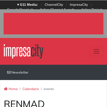
▾ G11 Media:
|
ChannelCity
|
ImpresaCity
|
SecurityOpenLab
|
Italian Channel Awards
|
Italian Project
Awards
|
Italian Security Awards
|
...
Newsletter
Home
Calendario
evento
RENMAD