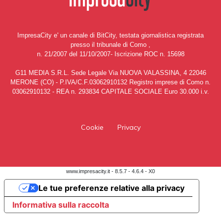
ImpresaCity e' un canale di BitCity, testata giornalistica registrata
presso il tribunale di Como ,
n. 21/2007 del 11/10/2007- Iscrizione ROC n. 15698
G11 MEDIA S.R.L. Sede Legale Via NUOVA VALASSINA, 4 22046
MERONE (CO) - P.IVA/C.F.03062910132 Registro imprese di Como n.
03062910132 - REA n. 293834 CAPITALE SOCIALE Euro 30.000 i.v.
Cookie
Privacy
www.impresacity.it - 8.5.7 - 4.6.4 - X0
Le tue preferenze relative alla privacy
Informativa sulla raccolta