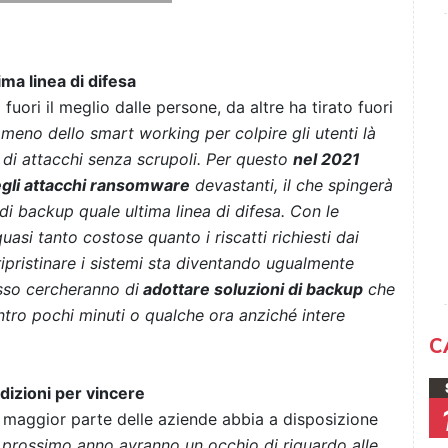
ma linea di difesa
fuori il meglio dalle persone, da altre ha tirato fuori
omeno dello smart working per colpire gli utenti là
 di attacchi senza scrupoli. Per questo
nel 2021
egli attacchi ransomware
devastanti, il che spingerà
di backup quale ultima linea di difesa. Con le
asi tanto costose quanto i riscatti richiesti dai
 ripristinare i sistemi sta diventando ugualmente
sso cercheranno di
adottare soluzioni di backup
che
 entro pochi minuti o qualche ora anziché intere
C
dizioni per vincere
 la maggior parte delle aziende abbia a disposizione
l prossimo anno avranno un occhio di riguardo alle