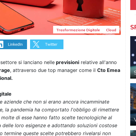
S
Trasformazione Digitale
Cloud
 settore si lanciano nelle
previsioni
relative all'anno
rage
, attraverso due top manager come il
Cto Emea
ional.
gitale
le aziende che non si erano ancora incamminate
le, la pandemia ha comportato l'obbligo di rimettere
, molte di esse hanno fatto scelte tecnologiche al
là delle loro esigenze e adottando soluzioni costose
go termine queste scelte potrebbero rivelarsi non