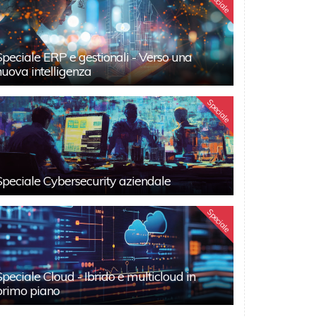
Speciale
Speciale ERP e gestionali - Verso una
nuova intelligenza
Speciale
Speciale Cybersecurity aziendale
Speciale
Speciale Cloud - Ibrido e multicloud in
primo piano