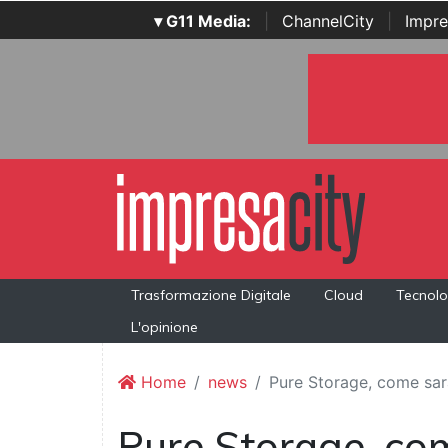
▾ G11 Media:
|
ChannelCity
|
Impre
Trasformazione Digitale
Cloud
Tecnolo
L'opinione
Home
news
Pure Storage, come sar
Pure Storage, com