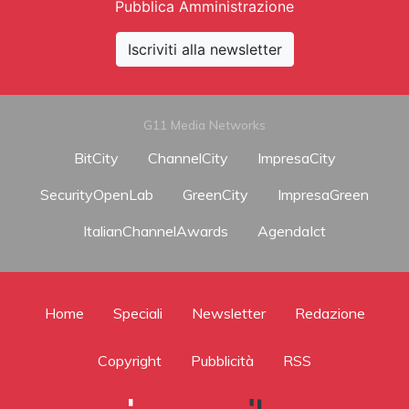
Pubblica Amministrazione
Iscriviti alla newsletter
G11 Media Networks
BitCity
ChannelCity
ImpresaCity
SecurityOpenLab
GreenCity
ImpresaGreen
ItalianChannelAwards
AgendaIct
Home
Speciali
Newsletter
Redazione
Copyright
Pubblicità
RSS