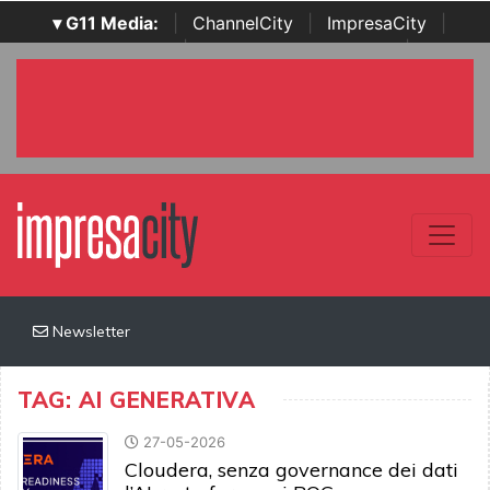
▾ G11 Media:
|
ChannelCity
|
ImpresaCity
|
SecurityOpenLab
|
Italian Channel Awards
|
Italian
Project Awards
|
Italian Security Awards
|
...
Newsletter
TAG: AI GENERATIVA
27-05-2026
Cloudera, senza governance dei dati