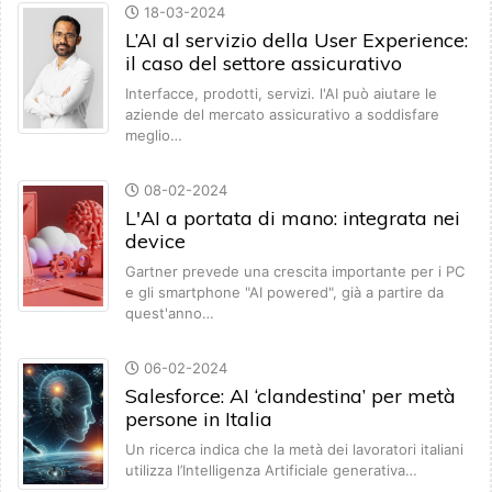
18-03-2024
L’AI al servizio della User Experience:
il caso del settore assicurativo
Interfacce, prodotti, servizi. l'AI può aiutare le
aziende del mercato assicurativo a soddisfare
meglio…
08-02-2024
L'AI a portata di mano: integrata nei
device
Gartner prevede una crescita importante per i PC
e gli smartphone "AI powered", già a partire da
quest'anno…
06-02-2024
Salesforce: AI ‘clandestina’ per metà
persone in Italia
Un ricerca indica che la metà dei lavoratori italiani
utilizza l’Intelligenza Artificiale generativa…