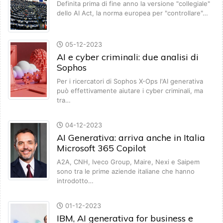
Definita prima di fine anno la versione "collegiale"
dello AI Act, la norma europea per "controllare"…
05-12-2023
AI e cyber criminali: due analisi di
Sophos
Per i ricercatori di Sophos X-Ops l'AI generativa
può effettivamente aiutare i cyber criminali, ma
tra…
04-12-2023
AI Generativa: arriva anche in Italia
Microsoft 365 Copilot
A2A, CNH, Iveco Group, Maire, Nexi e Saipem
sono tra le prime aziende italiane che hanno
introdotto…
01-12-2023
IBM, AI generativa for business e