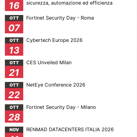
sicurezza, automazione ed efficienza
16
Fortinet Security Day - Roma
OTT
07
Cybertech Europe 2026
OTT
13
CES Unveiled Milan
OTT
21
NetEye Conference 2026
OTT
22
Fortinet Security Day - Milano
OTT
28
RENMAD DATACENTERS ITALIA 2026
NOV