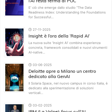
l’AI resta ferma ai POC
E' ciò che emerge dallo studio "The Data
Readiness Index: Understanding the Foundations
for Successful…
27-11-2025
Insight: è l’ora della ‘Rapid AI’
La nuova suite 'Insight AI' combina esperienza
concreta, framework consolidati e nuovi strumenti
AI-native…
03-06-2025
Deloitte apre a Milano un centro
dedicato alla GenAI
Il Solaria Space, nel nuovo campus in corso Italia, è
dedicato alla sperimentazione di soluzioni
verticali…
03-02-2025
IBM (La Volpe): focus sull’AI