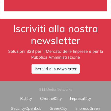
Iscriviti alla nostra
newsletter
Soluzioni B2B per il Mercato delle Imprese e per la
Pubblica Amministrazione
Iscriviti alla newsletter
G11 Media Networks
BitCity
ChannelCity
ImpresaCity
SecurityOpenLab
GreenCity
ImpresaGreen