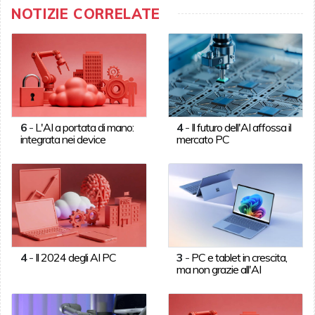
NOTIZIE CORRELATE
6
-
L'AI a portata di mano:
4
-
Il futuro dell'AI affossa il
integrata nei device
mercato PC
4
-
Il 2024 degli AI PC
3
-
PC e tablet in crescita,
ma non grazie all'AI