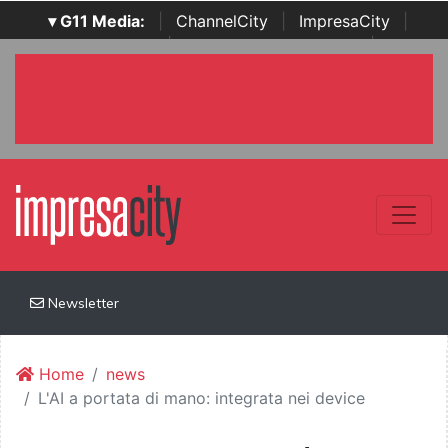
▾ G11 Media:
|
ChannelCity
|
ImpresaCity
|
SecurityOpenLab
|
Italian Channel Awards
|
Italian
Project Awards
|
Italian Security Awards
|
...
Newsletter
Home
news
L'AI a portata di mano: integrata nei device