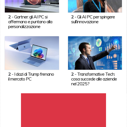
2
-
Gartner: gli AI PC si
2
-
Gli AI PC per spingere
affermano e puntano alla
sull’innovazione
personalizzazione
2
-
I dazi di Trump frenano
2
-
Transformative Tech:
il mercato PC
cosa succede alle aziende
nel 2025?