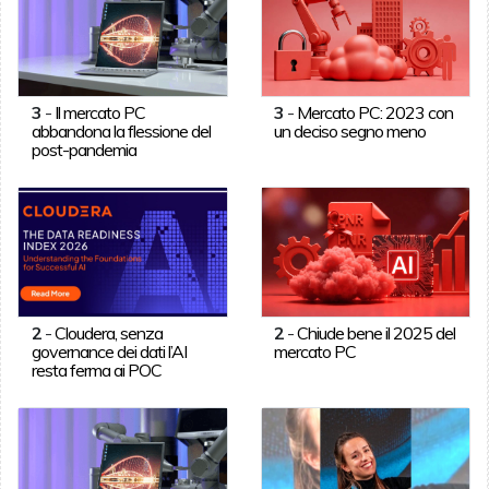
3
-
Il mercato PC
3
-
Mercato PC: 2023 con
abbandona la flessione del
un deciso segno meno
post-pandemia
2
-
Cloudera, senza
2
-
Chiude bene il 2025 del
governance dei dati l’AI
mercato PC
resta ferma ai POC