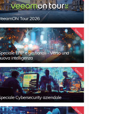
VeeamON Tour 2026
Speciale
Speciale ERP e gestionali - Verso una
nuova intelligenza
Speciale
Speciale Cybersecurity aziendale
Speciali