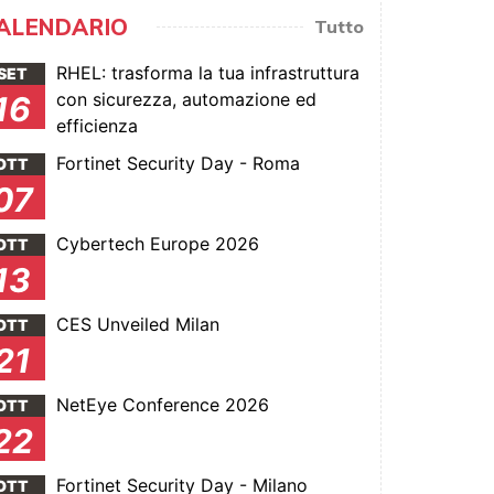
ALENDARIO
Tutto
RHEL: trasforma la tua infrastruttura
SET
con sicurezza, automazione ed
16
efficienza
Fortinet Security Day - Roma
OTT
07
Cybertech Europe 2026
OTT
13
CES Unveiled Milan
OTT
21
NetEye Conference 2026
OTT
22
Fortinet Security Day - Milano
OTT