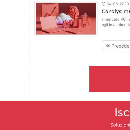
04-06-2020
Canalys: m
Il mercato PC in
agli investiment
Precede
Isc
Soluzion