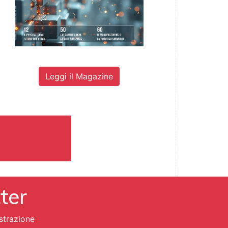
Leggi il Magazine
tter
strazione