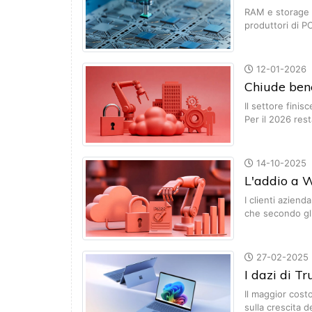
RAM e storage s
produttori di P
12-01-2026
Chiude ben
Il settore finis
Per il 2026 res
14-10-2025
L'addio a 
I clienti aziend
che secondo gli
27-02-2025
I dazi di T
Il maggior cost
sulla crescita 