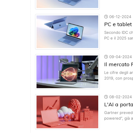
06-12-2024
PC e tablet 
Secondo IDC ch
PC e il 2025 s
09-04-2024
Il mercato
Le cifre degli a
2019, con pros
08-02-2024
L'AI a port
Gartner prevede
powered", già 