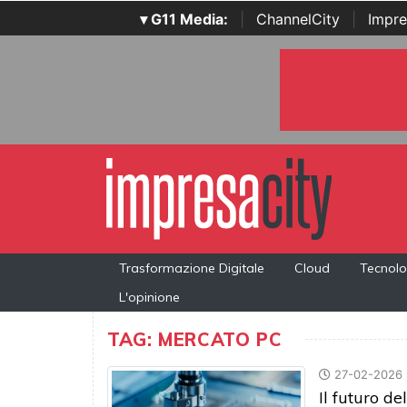
▾ G11 Media:
|
ChannelCity
|
Impre
Trasformazione Digitale
Cloud
Tecnolo
L'opinione
TAG: MERCATO PC
27-02-2026
Il futuro de