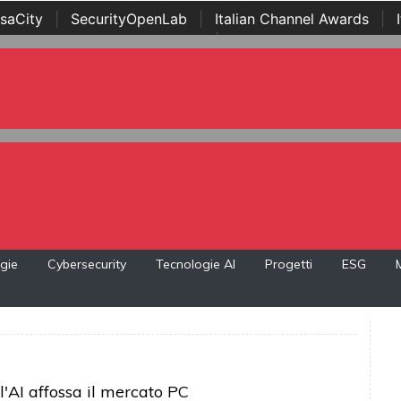
saCity
|
SecurityOpenLab
|
Italian Channel Awards
|
Awards
|
...
gie
Cybersecurity
Tecnologie AI
Progetti
ESG
ll'AI affossa il mercato PC