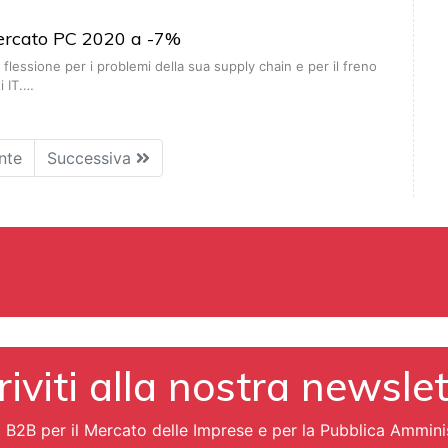
ercato PC 2020 a -7%
 flessione per i problemi della sua supply chain e per il freno
i IT.…
nte
Successiva
riviti alla nostra newsle
i B2B per il Mercato delle Imprese e per la Pubblica Ammini