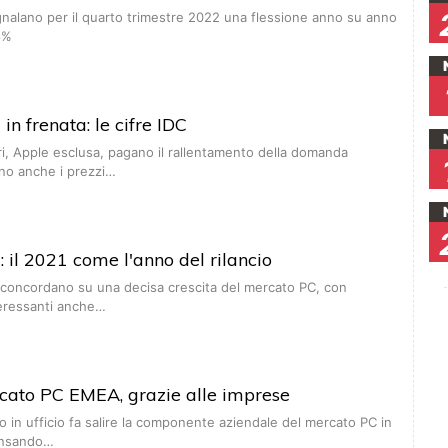
gnalano per il quarto trimestre 2022 una flessione anno su anno
8%
in frenata: le cifre IDC
ori, Apple esclusa, pagano il rallentamento della domanda
no anche i prezzi…
 il 2021 come l'anno del rilancio
sti concordano su una decisa crescita del mercato PC, con
teressanti anche…
rcato PC EMEA, grazie alle imprese
rno in ufficio fa salire la componente aziendale del mercato PC in
ensando…