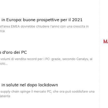
in Europa: buone prospettive per il 2021
ell'area EMEA dovrebbe chiudere l'anno con una crescita in
irca
M
o d'oro dei PC
o volumi di vendita record per i PC: grazie, secondo Canalys, al
ruolo…
 in salute nel dopo lockdown
e supply chain spinge il mercato PC, che ora può soddisfare una
latente