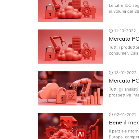
Le cifre IDC se
in volumi del 2
11-10-2022
Mercato PC 
Tutti i produtt
consumer. Cala
13-01-2022
Mercato PC:
Tutti gli anali
prospettive in
02-11-2021
Bene il me
Il parziale rito
Europa, comp