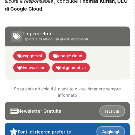
sicura e responsabile”,
conclude
Thomas Kurian, CEO
di Google Cloud
.
Tag correlati
Esplora altri articoli su questi argomenti
capgemini
google cloud
innovazione
ai generativa
Se questo articolo ti è piaciuto e vuoi rimanere sempre
informato
Newsletter Gratuita
Iscriviti
Fonti di ricerca preferite
Aggiungi