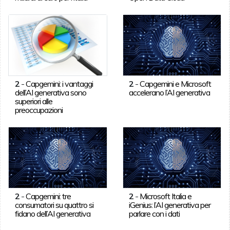
2
-
Capgemini: i vantaggi
2
-
Capgemini e Microsoft
dell’AI generativa sono
accelerano l’AI generativa
superiori alle
preoccupazioni
2
-
Capgemini: tre
2
-
Microsoft Italia e
consumatori su quattro si
iGenius: l’AI generativa per
fidano dell’AI generativa
parlare con i dati