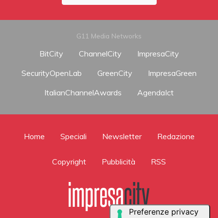
G11 Media Networks
BitCity
ChannelCity
ImpresaCity
SecurityOpenLab
GreenCity
ImpresaGreen
ItalianChannelAwards
AgendaIct
Home
Speciali
Newsletter
Redazione
Copyright
Pubblicità
RSS