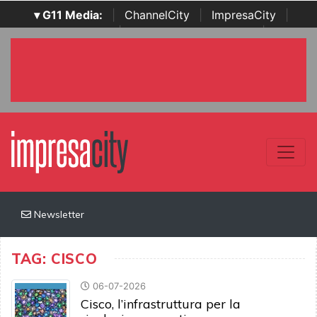
▾ G11 Media:
|
ChannelCity
|
ImpresaCity
|
SecurityOpenLab
|
Italian Channel Awards
|
Italian
Project Awards
|
Italian Security Awards
|
...
Newsletter
TAG: CISCO
06-07-2026
Cisco, l’infrastruttura per la