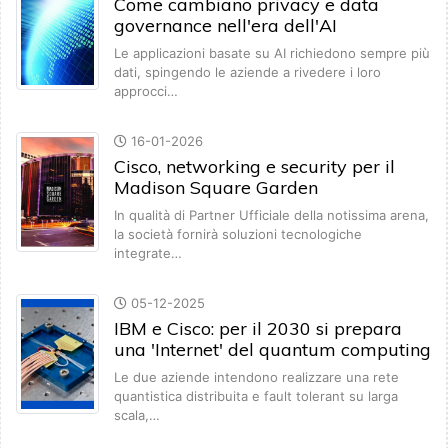
Come cambiano privacy e data
governance nell'era dell'AI
Le applicazioni basate su AI richiedono sempre più
dati, spingendo le aziende a rivedere i loro
approcci…
16-01-2026
Cisco, networking e security per il
Madison Square Garden
In qualità di Partner Ufficiale della notissima arena,
la società fornirà soluzioni tecnologiche
integrate…
05-12-2025
IBM e Cisco: per il 2030 si prepara
una 'Internet' del quantum computing
Le due aziende intendono realizzare una rete
quantistica distribuita e fault tolerant su larga
scala,…