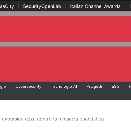
saCity
|
SecurityOpenLab
|
Italian Channel Awards
|
Awards
|
...
gie
Cybersecurity
Tecnologie AI
Progetti
ESG
 cybersicurezza contro la minaccia quantistica