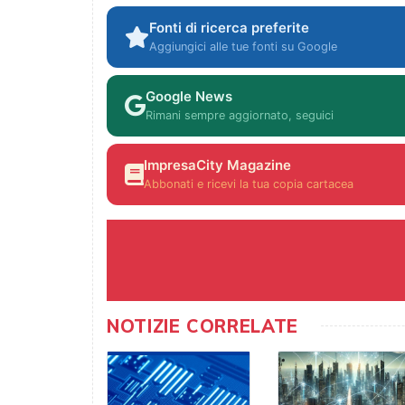
Fonti di ricerca preferite
Aggiungici alle tue fonti su Google
Google News
Rimani sempre aggiornato, seguici
ImpresaCity Magazine
Abbonati e ricevi la tua copia cartacea
NOTIZIE CORRELATE