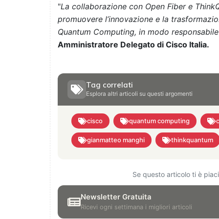
"
La collaborazione con Open Fiber e ThinkQ
promuovere l’innovazione e la trasformazione
Quantum Computing, in modo responsabile 
Amministratore Delegato di Cisco Italia.
Tag correlati
Esplora altri articoli su questi argomenti
cisco
quantum computing
gianmatteo manghi
thinkquantum
Se questo articolo ti è pia
Newsletter Gratuita
Ricevi ogni settimana i migliori articoli