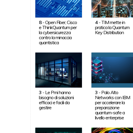
8
-
Open Fiber, Cisco
4
-
TIM mette in
e ThinkQuantum per
pratica la Quantum
la cybersicurezza
Key Distribution
contro la minaccia
quantistica
3
-
Le Pmi hanno
3
-
Palo Alto
bisogno di soluzioni
Networks con IBM
efficaci e facili da
per accelerare la
gestire
preparazione
quantum-safe a
livello enterprise