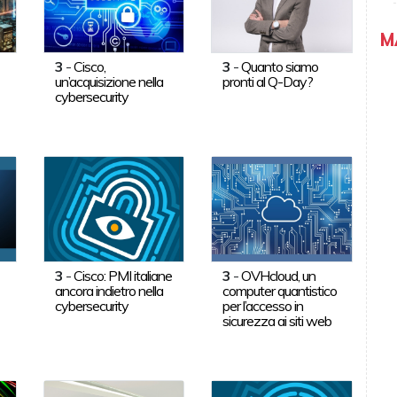
M
3
-
Cisco,
3
-
Quanto siamo
un’acquisizione nella
pronti al Q-Day?
cybersecurity
3
-
Cisco: PMI italiane
3
-
OVHcloud, un
ancora indietro nella
computer quantistico
cybersecurity
per l’accesso in
sicurezza ai siti web