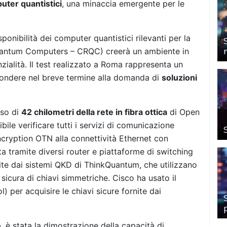
uter quantistici
, una minaccia emergente per le
onibilità dei computer quantistici rilevanti per la
Quantum Computers – CRQC) creerà un ambiente in
zialità. Il test realizzato a Roma rappresenta un
pondere nel breve termine alla domanda di
soluzioni
rso di
42 chilometri della rete in fibra ottica
di Open
bile verificare tutti i servizi di comunicazione
cryption OTN alla connettività Ethernet con
 tramite diversi router e piattaforme di switching
nite dai sistemi QKD di ThinkQuantum, che utilizzano
 sicura di chiavi simmetriche. Cisco ha usato il
 per acquisire le chiavi sicure fornite dai
a, è stata la dimostrazione della capacità di