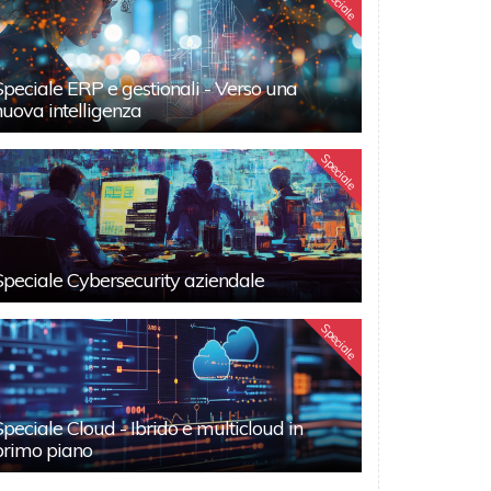
Speciale
Speciale ERP e gestionali - Verso una
nuova intelligenza
Speciale
Speciale Cybersecurity aziendale
Speciale
Speciale Cloud - Ibrido e multicloud in
primo piano