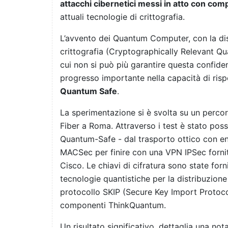
attacchi cibernetici messi in atto con comp
attuali tecnologie di crittografia.
L’avvento dei Quantum Computer, con la disp
crittografia (Cryptographically Relevant 
cui non si può più garantire questa confiden
progresso importante nella capacità di ris
Quantum Safe
.
La sperimentazione si è svolta su un perco
Fiber a Roma. Attraverso i test è stato possi
Quantum-Safe - dal trasporto ottico con en
MACSec per finire con una VPN IPSec fornita
Cisco. Le chiavi di cifratura sono state for
tecnologie quantistiche per la distribuzione
protocollo SKIP (Secure Key Import Protocol)
componenti ThinkQuantum.
Un risultato significativo, dettaglia una not