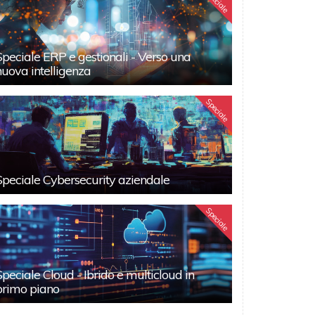
Speciale
Speciale ERP e gestionali - Verso una
nuova intelligenza
Speciale
Speciale Cybersecurity aziendale
Speciale
Speciale Cloud - Ibrido e multicloud in
primo piano