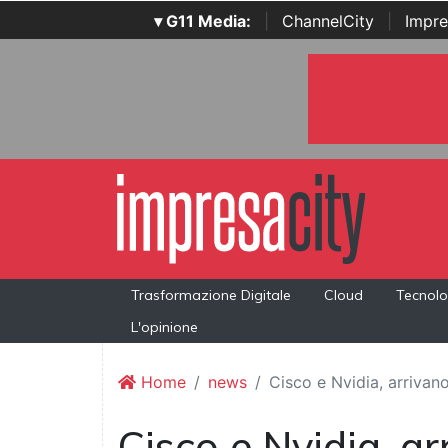
▾ G11 Media:
|
ChannelCity
|
Impre
Trasformazione Digitale
Cloud
Tecnolo
L'opinione
Home
news
Cisco e Nvidia, arrivano
Cisco e Nvidia, a