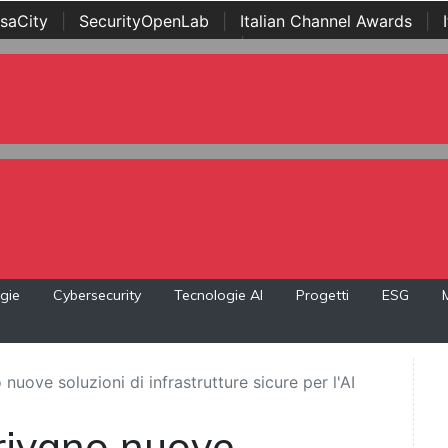
saCity
|
SecurityOpenLab
|
Italian Channel Awards
|
Awards
|
...
gie
Cybersecurity
Tecnologie AI
Progetti
ESG
 nuove soluzioni di infrastrutture sicure per l'AI
rrivano nuove