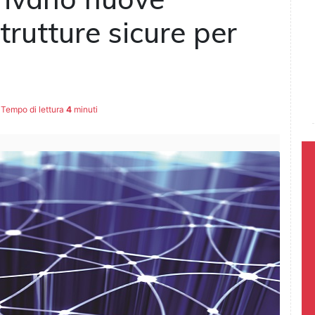
strutture sicure per
Tempo di lettura
4
minuti