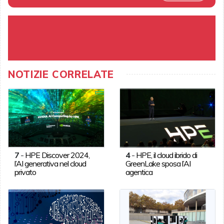
NOTIZIE CORRELATE
7
-
HPE Discover 2024,
4
-
HPE, il cloud ibrido di
l’AI generativa nel cloud
GreenLake sposa l’AI
privato
agentica