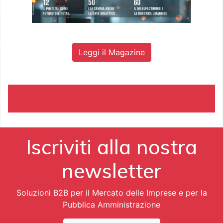
Leggi il Magazine
Iscriviti alla nostra
newsletter
Soluzioni B2B per il Mercato delle Imprese e per la
Pubblica Amministrazione