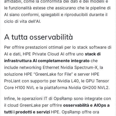
affidabili, come la conformità dei dati e dei modelli e
le funzionalità estese che assicurano che le pipeline di
AI siano conformi, spiegabili e riproducibili durante il
ciclo di vita dell'AI.
A tutta osservabilità
Per offrire prestazioni ottimali per lo stack software di
AI e dati, HPE Private Cloud AI offre uno
stack di
infrastruttura AI completamente integrato
che
include networking Ethernet Nvidia Spectrum-X, la
soluzione HPE “GreenLake for File” e server HPE
ProLiant con supporto per Nvidia L40, le GPU Tensor
Core H100 NVL e la piattaforma Nvidia GH200 NVL2.
Infine, le operazioni IT di OpsRamp sono integrate con
il cloud GreenLake per offrire
osservabilità e AIOps a
tutti i prodotti e servizi
HPE. OpsRamp offre ora