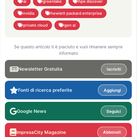
ai
greenlake
hpe discover
nvidia
hewlett packard enterprise
private cloud
gen ai
Se questo articolo ti è piaciuto e vuoi rimanere sempre
informato
Newsletter Gratuita
Iscriviti
Fonti di ricerca preferite
Aggiungi
Google News
Seguici
ImpresaCity Magazine
Abbonati