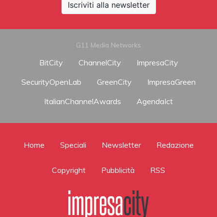
Iscriviti alla newsletter
G11 Media Networks
BitCity
ChannelCity
ImpresaCity
SecurityOpenLab
GreenCity
ImpresaGreen
ItalianChannelAwards
AgendaIct
Home
Speciali
Newsletter
Redazione
Copyright
Pubblicità
RSS