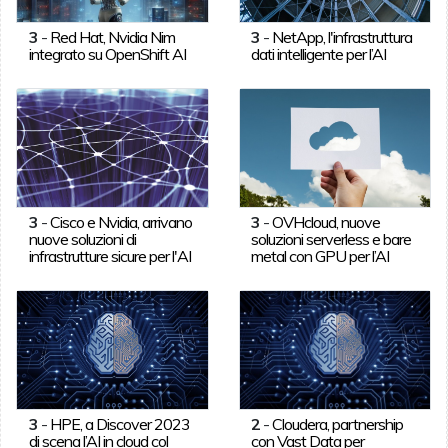
3
-
Red Hat, Nvidia Nim
3
-
NetApp, l'infrastruttura
integrato su OpenShift AI
dati intelligente per l’AI
3
-
Cisco e Nvidia, arrivano
3
-
OVHcloud, nuove
nuove soluzioni di
soluzioni serverless e bare
infrastrutture sicure per l'AI
metal con GPU per l’AI
3
-
HPE, a Discover 2023
2
-
Cloudera, partnership
di scena l’AI in cloud col
con Vast Data per