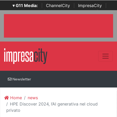
▾ G11 Media:
|
ChannelCity
|
ImpresaCity
|
SecurityOpenLab
|
Italian Channel Awards
|
Italian
Project Awards
|
Italian Security Awards
|
...
Newsletter
Home
news
HPE Discover 2024, l’AI generativa nel cloud
privato