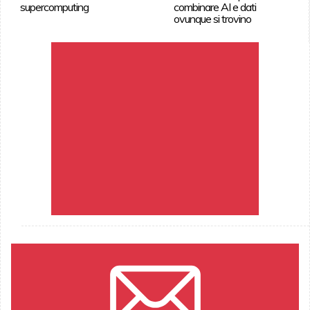
supercomputing
combinare AI e dati
ovunque si trovino