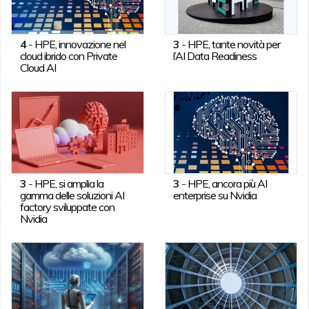
4
-
HPE, innovazione nel
3
-
HPE, tante novità per
cloud ibrido con Private
l’AI Data Readiness
Cloud AI
3
-
HPE, si amplia la
3
-
HPE, ancora più AI
gamma delle soluzioni AI
enterprise su Nvidia
factory sviluppate con
Nvidia