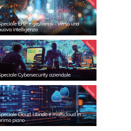
Speciale
Speciale ERP e gestionali - Verso una
nuova intelligenza
Speciale
Speciale Cybersecurity aziendale
Speciale
Speciale Cloud - Ibrido e multicloud in
primo piano