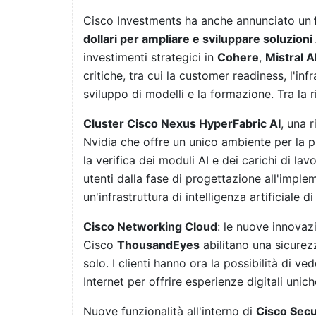
Cisco Investments ha anche annunciato un
dollari per ampliare e sviluppare soluzioni A
investimenti strategici in
Cohere
,
Mistral A
critiche, tra cui la customer readiness, l'inf
sviluppo di modelli e la formazione. Tra la 
Cluster Cisco Nexus HyperFabric AI
, una 
Nvidia che offre un unico ambiente per la p
la verifica dei moduli AI e dei carichi di l
utenti dalla fase di progettazione all'imple
un'infrastruttura di intelligenza artificiale di
Cisco Networking Cloud
: le nuove innovaz
Cisco
ThousandEyes
abilitano una sicure
solo. I clienti hanno ora la possibilità di v
Internet per offrire esperienze digitali uni
Nuove funzionalità all'interno di
Cisco Secu