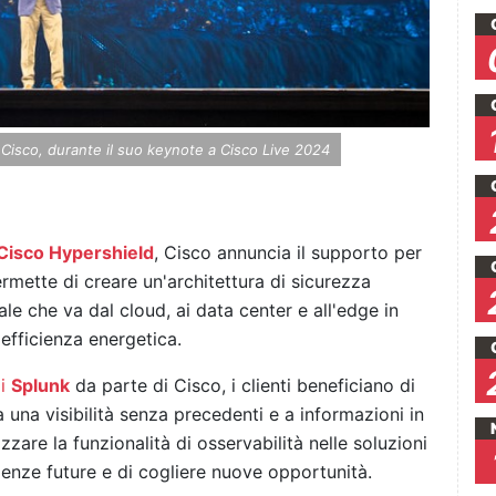
Cisco, durante il suo keynote a Cisco Live 2024
 Cisco Hypershield
, Cisco annuncia il supporto per
mette di creare un'architettura di sicurezza
ciale che va dal cloud, ai data center e all'edge in
efficienza energetica.
di
Splunk
da parte di Cisco, i clienti beneficiano di
 a una visibilità senza precedenti e a informazioni in
are la funzionalità di osservabilità nelle soluzioni
igenze future e di cogliere nuove opportunità.