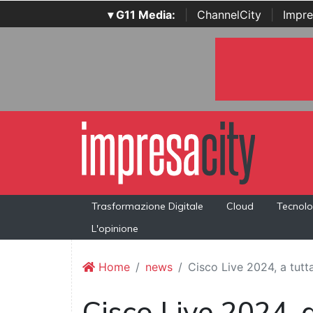
▾ G11 Media:
|
ChannelCity
|
Impre
Trasformazione Digitale
Cloud
Tecnolo
L'opinione
Home
news
Cisco Live 2024, a tutt
Cisco Live 2024, a