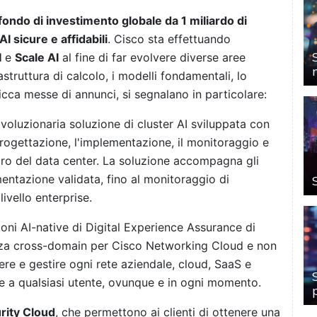
fondo di investimento globale da 1 miliardo di
I sicure e affidabili
. Cisco sta effettuando
I
e
Scale AI
al fine di far evolvere diverse aree
rastruttura di calcolo, i modelli fondamentali, lo
ricca messe di annunci, si segnalano in particolare:
rivoluzionaria soluzione di cluster AI sviluppata con
rogettazione, l'implementazione, il monitoraggio e
avoro del data center. La soluzione accompagna gli
mentazione validata, fino al monitoraggio di
 livello enterprise.
ioni AI-native di Digital Experience Assurance di
zza cross-domain per Cisco Networking Cloud e non
edere e gestire ogni rete aziendale, cloud, SaaS e
che a qualsiasi utente, ovunque e in ogni momento.
rity Cloud
, che permettono ai clienti di ottenere una