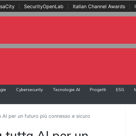
saCity
|
SecurityOpenLab
|
Italian Channel Awards
|
Awards
|
...
gie
Cybersecurity
Tecnologie AI
Progetti
ESG
a AI per un futuro più connesso e sicuro
 tutta AI per un