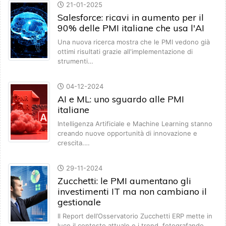
21-01-2025
Salesforce: ricavi in aumento per il
90% delle PMI italiane che usa l'AI
Una nuova ricerca mostra che le PMI vedono già
ottimi risultati grazie all'implementazione di
strumenti…
04-12-2024
AI e ML: uno sguardo alle PMI
italiane
Intelligenza Artificiale e Machine Learning stanno
creando nuove opportunità di innovazione e
crescita.…
29-11-2024
Zucchetti: le PMI aumentano gli
investimenti IT ma non cambiano il
gestionale
Il Report dell’Osservatorio Zucchetti ERP mette in
luce il contesto attuale e i trend, fotografando…