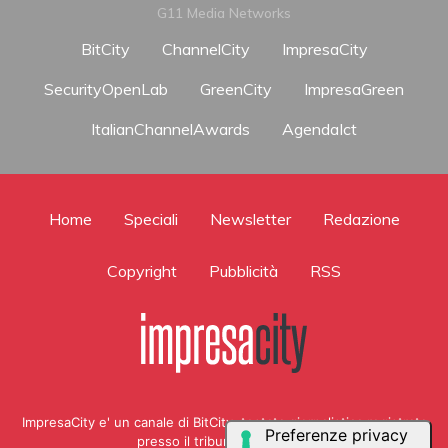
G11 Media Networks
BitCity
ChannelCity
ImpresaCity
SecurityOpenLab
GreenCity
ImpresaGreen
ItalianChannelAwards
AgendaIct
Home
Speciali
Newsletter
Redazione
Copyright
Pubblicità
RSS
ImpresaCity e' un canale di BitCity, testata giornalistica registrata
presso il tribunale di Como ,