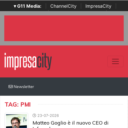
▾ G11 Media:
|
ChannelCity
|
ImpresaCity
|
SecurityOpenLab
|
Italian Channel Awards
|
Italian
Project Awards
|
Italian Security Awards
|
...
Newsletter
TAG: PMI
23-07-2026
Matteo Goglio è il nuovo CEO di