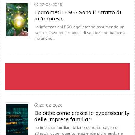
27-03-2026
I parametri ESG? Sono il ritratto di
un'impresa.
Le informazioni ESG oggi stanno assumendo un
ruolo chiave nei processi di valutazione bancaria,
ma anche…
26-02-2026
Deloitte: come cresce la cybersecurity
delle imprese familiari
Le imprese familiari italiane sono bersaglio di
attacchi cyber quanto le aziende più grandi: ne