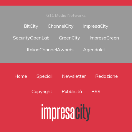
G11 Media Networks
BitCity
ChannelCity
ImpresaCity
SecurityOpenLab
GreenCity
ImpresaGreen
ItalianChannelAwards
AgendaIct
Home
Speciali
Newsletter
Redazione
Copyright
Pubblicità
RSS