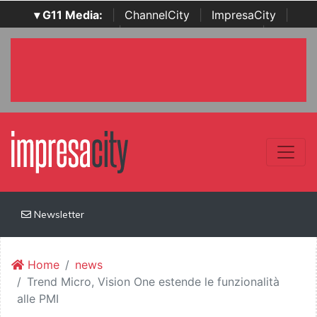
▾ G11 Media:
|
ChannelCity
|
ImpresaCity
|
SecurityOpenLab
|
Italian Channel Awards
|
Italian
Project Awards
|
Italian Security Awards
|
...
Newsletter
Home
news
Trend Micro, Vision One estende le funzionalità
alle PMI