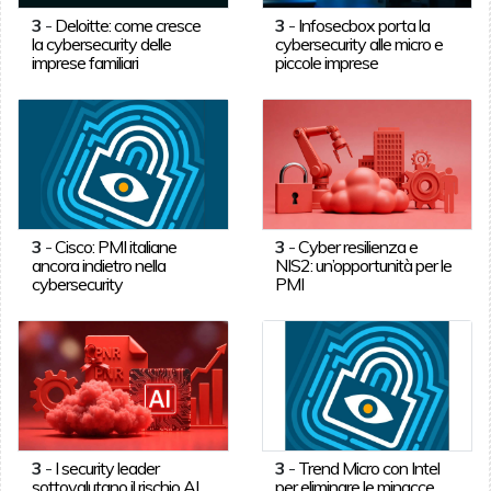
3
-
Deloitte: come cresce
3
-
Infosecbox porta la
la cybersecurity delle
cybersecurity alle micro e
imprese familiari
piccole imprese
3
-
Cisco: PMI italiane
3
-
Cyber resilienza e
ancora indietro nella
NIS2: un’opportunità per le
cybersecurity
PMI
3
-
I security leader
3
-
Trend Micro con Intel
sottovalutano il rischio AI
per eliminare le minacce