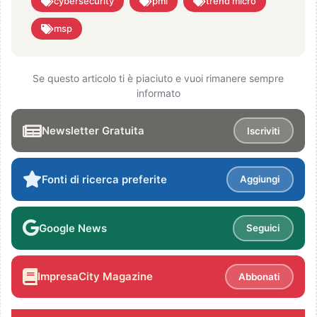
cybersecurity
pmi
trend micro
msp
Se questo articolo ti è piaciuto e vuoi rimanere sempre
informato
Newsletter Gratuita
Iscriviti
Fonti di ricerca preferite
Aggiungi
Google News
Seguici
ImpresaCity Magazine
Abbonati