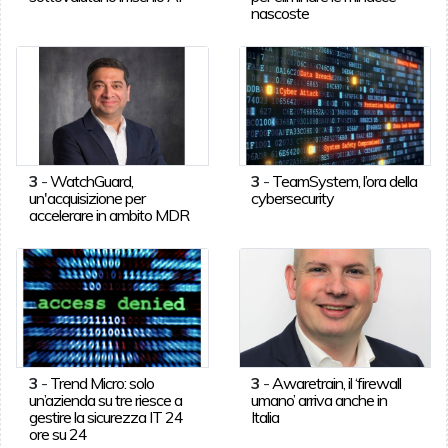
nascoste
3
-
WatchGuard,
3
-
TeamSystem, l’ora della
un'acquisizione per
cybersecurity
accelerare in ambito MDR
3
-
Trend Micro: solo
3
-
Awaretrain, il ‘firewall
un’azienda su tre riesce a
umano’ arriva anche in
gestire la sicurezza IT 24
Italia
ore su 24