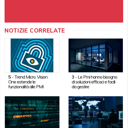
NOTIZIE CORRELATE
5
-
Trend Micro, Vision
3
-
Le Pmi hanno bisogno
One estende le
di soluzioni efficaci e facili
funzionalità alle PMI
da gestire