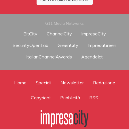
G11 Media Networks
BitCity
ChannelCity
ImpresaCity
SecurityOpenLab
GreenCity
ImpresaGreen
ItalianChannelAwards
AgendaIct
Home
Speciali
Newsletter
Redazione
Copyright
Pubblicità
RSS