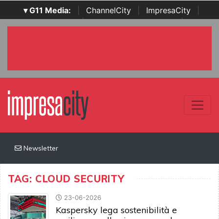
▾ G11 Media:
|
ChannelCity
|
ImpresaCity
|
SecurityOpenLab
|
Italian Channel Awards
|
Italian
Project Awards
|
Italian Security Awards
|
...
Newsletter
TAG: CLOUD SECURITY
23-06-2026
Kaspersky lega sostenibilità e