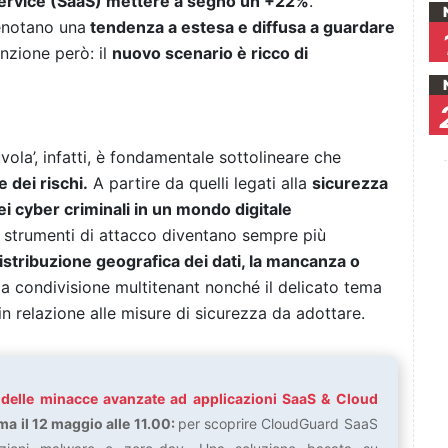
Service (SaaS) mettere a segno un +22%
.
notano una
tendenza a estesa e diffusa a guardare
nzione però: il
nuovo scenario è ricco di
uvola’, infatti, è fondamentale sottolineare che
 dei rischi.
A partire da quelli legati alla
sicurezza
ei cyber criminali in un mondo digitale
gli strumenti di attacco diventano sempre più
distribuzione geografica dei dati, la mancanza o
a condivisione multitenant nonché il delicato tema
in relazione alle misure di sicurezza da adottare.
e delle minacce avanzate ad applicazioni SaaS & Cloud
ma il 12 maggio alle 11.00:
per scoprire CloudGuard SaaS