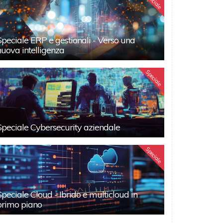
Speciale
Speciale ERP e gestionali - Verso una
nuova intelligenza
Speciale
Speciale Cybersecurity aziendale
Speciale
Speciale Cloud - Ibrido e multicloud in
primo piano