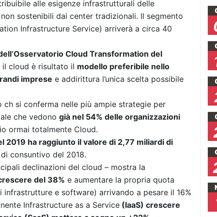
ribuibile alle esigenze infrastrutturali delle
non sostenibili dai center tradizionali. Il segmento
tion Infrastructure Service) arriverà a circa 40
dell’Osservatorio Cloud Transformation del
il cloud è risultato il
modello preferibile nello
 grandi imprese
e addirittura l’unica scelta possibile
 ch si conferma nelle più ampie strategie per
ndale che vedono
già nel 54% delle organizzazioni
io ormai totalmente Cloud.
 2019 ha raggiunto il valore di 2,77 miliardi di
 di consuntivo del 2018.
ncipali declinazioni del cloud – mostra la
 crescere del 38%
e aumentare la propria quota
i infrastrutture e software) arrivando a pesare il 16%
ente Infrastructure as a Service
(IaaS) crescere