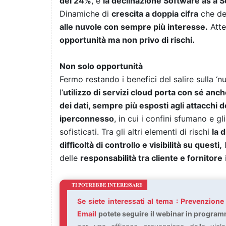
del 24%
, e
la declinazione Software as a 
Dinamiche di
crescita a doppia cifra
che de
alle nuvole con sempre più interesse.
Atte
opportunità ma non privo di rischi.
Non solo opportunità
Fermo restando i benefici del salire sulla ‘n
l’
utilizzo di servizi cloud porta con sé anche
dei dati, sempre più esposti agli attacchi d
iperconnesso
, in cui i confini sfumano e 
sofisticati. Tra gli altri elementi di rischi
la 
difficoltà di controllo e visibilità su questi,
l
delle
responsabilità tra cliente e fornitore
Se siete interessati al tema : Prevenzion
Email
potete seguire il webinar in program