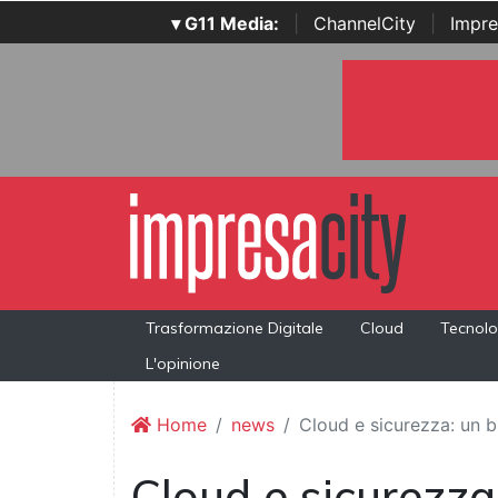
▾ G11 Media:
|
ChannelCity
|
Impre
Trasformazione Digitale
Cloud
Tecnolo
L'opinione
Home
news
Cloud e sicurezza: un 
Cloud e sicurezza