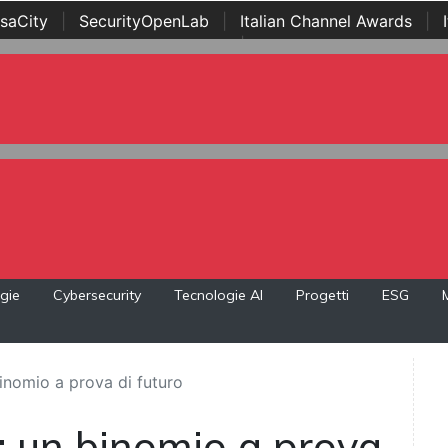
saCity
|
SecurityOpenLab
|
Italian Channel Awards
|
Awards
|
...
gie
Cybersecurity
Tecnologie AI
Progetti
ESG
binomio a prova di futuro
: un binomio a prova