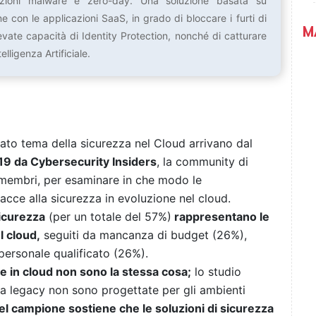
azioni malware e zero-day. Una soluzione basata su
e con le applicazioni SaaS, in grado di bloccare i furti di
M
evate capacità di Identity Protection, nonché di catturare
elligenza Artificiale.
cato tema della sicurezza nel Cloud arrivano dal
019 da Cybersecurity Insiders
, la community di
 membri, per esaminare in che modo le
acce alla sicurezza in evoluzione nel cloud.
sicurezza
(per un totale del 57%)
rappresentano le
l cloud,
seguiti da mancanza di budget (26%),
personale qualificato (26%).
e in cloud non sono la stessa cosa;
lo studio
zza legacy non sono progettate per gli ambienti
el campione sostiene che le soluzioni di sicurezza