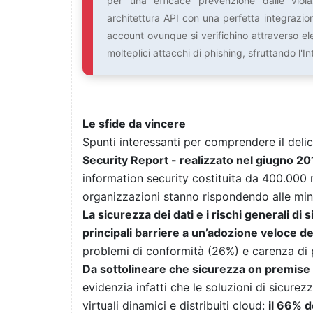
per una efficace prevenzione dalle viol
architettura API con una perfetta integrazion
account ovunque si verifichino attraverso el
molteplici attacchi di phishing, sfruttando l'Int
Le sfide da vincere
Spunti interessanti per comprendere il deli
Security Report - realizzato nel giugno 2
information security costituita da 400.000
organizzazioni stanno rispondendo alle min
La sicurezza dei dati e i rischi generali di 
principali barriere a un’adozione veloce de
problemi di conformità (26%) e carenza di 
Da sottolineare che sicurezza on premise 
evidenzia infatti che le soluzioni di sicure
virtuali dinamici e distribuiti cloud:
il 66% d