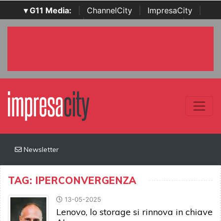
▾ G11 Media:
|
ChannelCity
|
ImpresaCity
|
SecurityOpenLab
|
Italian Channel Awards
|
Italian
Project Awards
|
Italian Security Awards
|
...
Newsletter
TAG: IPERCONVERGENZA
13-05-2025
Lenovo, lo storage si rinnova in chiave