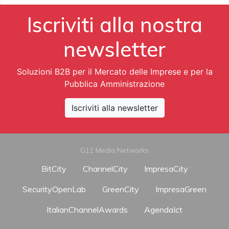
Iscriviti alla nostra
newsletter
Soluzioni B2B per il Mercato delle Imprese e per la
Pubblica Amministrazione
Iscriviti alla newsletter
G11 Media Networks
BitCity
ChannelCity
ImpresaCity
SecurityOpenLab
GreenCity
ImpresaGreen
ItalianChannelAwards
AgendaIct