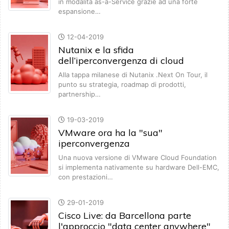
in modalità as-a-Service grazie ad una forte
espansione…
12-04-2019
Nutanix e la sfida
dell’iperconvergenza di cloud
Alla tappa milanese di Nutanix .Next On Tour, il
punto su strategia, roadmap di prodotti,
partnership…
19-03-2019
VMware ora ha la "sua"
iperconvergenza
Una nuova versione di VMware Cloud Foundation
si implementa nativamente su hardware Dell-EMC,
con prestazioni…
29-01-2019
Cisco Live: da Barcellona parte
l'approccio "data center anywhere"