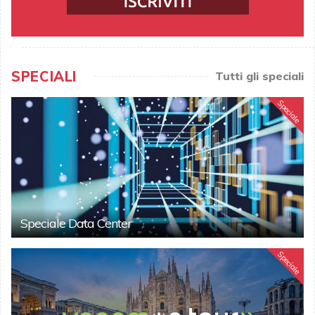
SPECIALI
Tutti gli speciali
Speciale
Speciale Data Center
Speciale