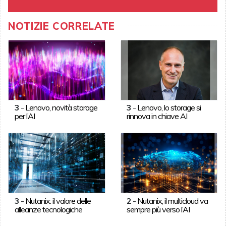
NOTIZIE CORRELATE
3
-
Lenovo, novità storage
3
-
Lenovo, lo storage si
per l’AI
rinnova in chiave AI
3
-
Nutanix: il valore delle
2
-
Nutanix, il multicloud va
alleanze tecnologiche
sempre più verso l’AI