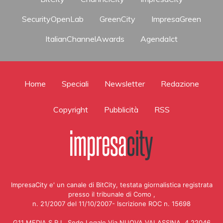
SecurityOpenLab
GreenCity
ImpresaGreen
ItalianChannelAwards
AgendaIct
Home
Speciali
Newsletter
Redazione
Copyright
Pubblicità
RSS
ImpresaCity e' un canale di BitCity, testata giornalistica registrata
presso il tribunale di Como ,
n. 21/2007 del 11/10/2007- Iscrizione ROC n. 15698
G11 MEDIA S.R.L. Sede Legale Via NUOVA VALASSINA, 4 22046