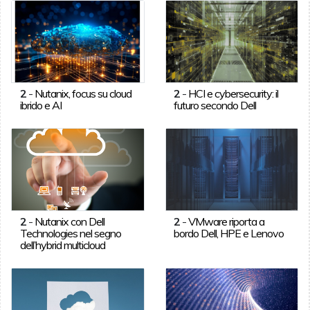
2
-
Nutanix, focus su cloud
2
-
HCI e cybersecurity: il
ibrido e AI
futuro secondo Dell
2
-
Nutanix con Dell
2
-
VMware riporta a
Technologies nel segno
bordo Dell, HPE e Lenovo
dell’hybrid multicloud