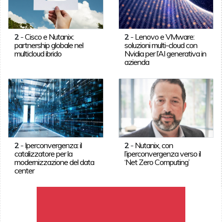
2
-
Cisco e Nutanix:
2
-
Lenovo e VMware:
partnership globale nel
soluzioni multi-cloud con
multicloud ibrido
Nvidia per l’AI generativa in
azienda
2
-
Iperconvergenza: il
2
-
Nutanix, con
catalizzatore per la
l’iperconvergenza verso il
modernizzazione del data
‘Net Zero Computing’
center