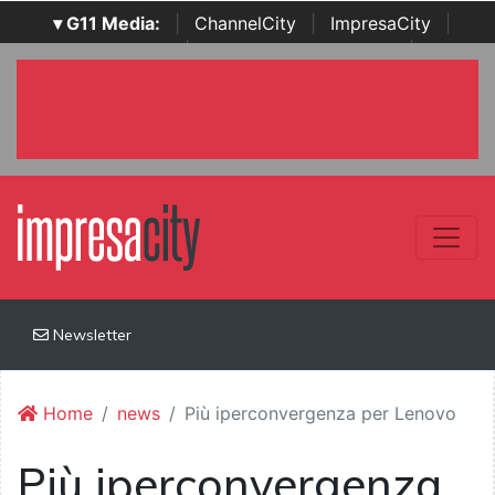
▾ G11 Media:
|
ChannelCity
|
ImpresaCity
|
SecurityOpenLab
|
Italian Channel Awards
|
Italian
Project Awards
|
Italian Security Awards
|
...
Newsletter
Home
news
Più iperconvergenza per Lenovo
Più iperconvergenza