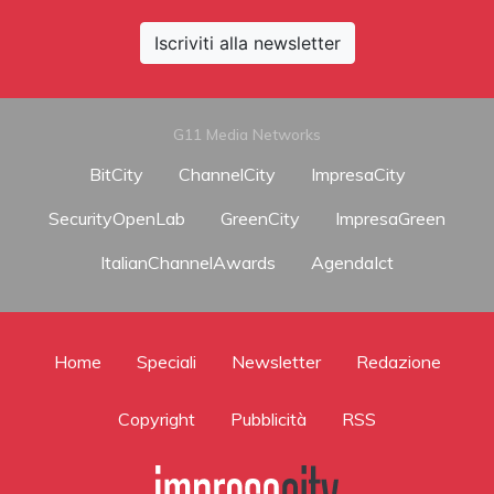
Iscriviti alla newsletter
G11 Media Networks
BitCity
ChannelCity
ImpresaCity
SecurityOpenLab
GreenCity
ImpresaGreen
ItalianChannelAwards
AgendaIct
Home
Speciali
Newsletter
Redazione
Copyright
Pubblicità
RSS