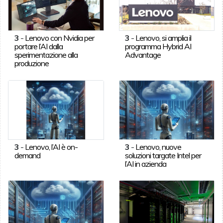
3
-
Lenovo con Nvidia per
3
-
Lenovo, si amplia il
portare l’AI dalla
programma Hybrid AI
sperimentazione alla
Advantage
produzione
3
-
Lenovo, l’AI è on-
3
-
Lenovo, nuove
demand
soluzioni targate Intel per
l’AI in azienda