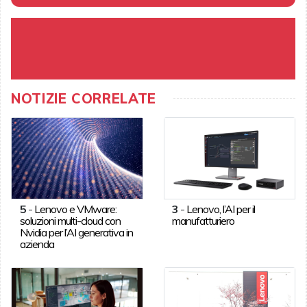
NOTIZIE CORRELATE
5
-
Lenovo e VMware:
3
-
Lenovo, l’AI per il
soluzioni multi-cloud con
manufatturiero
Nvidia per l’AI generativa in
azienda