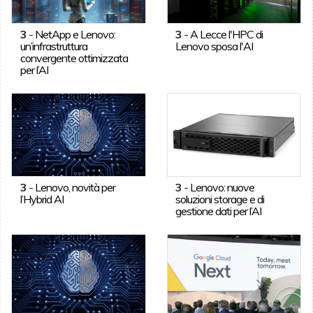
3
-
NetApp e Lenovo:
3
-
A Lecce l'HPC di
un’infrastruttura
Lenovo sposa l'AI
convergente ottimizzata
per l’AI
3
-
Lenovo, novità per
3
-
Lenovo: nuove
l’Hybrid AI
soluzioni storage e di
gestione dati per l’AI