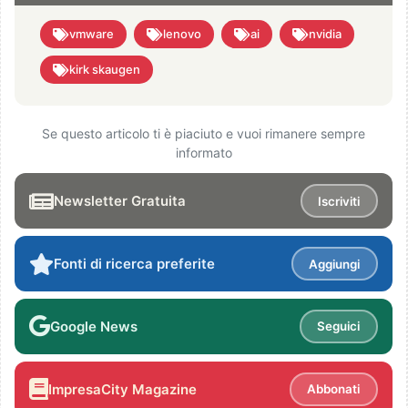
vmware
lenovo
ai
nvidia
kirk skaugen
Se questo articolo ti è piaciuto e vuoi rimanere sempre
informato
Newsletter Gratuita
Iscriviti
Fonti di ricerca preferite
Aggiungi
Google News
Seguici
ImpresaCity Magazine
Abbonati