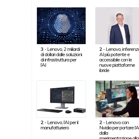
3
-
Lenovo, 2 miliardi
2
-
Lenovo, inferenz
di dollari dalle soluzioni
AI più potente e
di infrastruttura per
accessibile con le
l’AI
nuove piattaforme
ibride
2
-
Lenovo, l’AI per il
2
-
Lenovo con
manufatturiero
Nvidia per portare l’A
dalla
sperimentazione alla