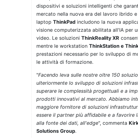
dispositivi e soluzioni intelligenti che garan
mercato nella nuova era del lavoro ibrido e 
laptop
ThinkPad
includono la nuova applic
visione computerizzata abilitata all'IA per 
video. Le soluzioni
ThinkReality XR
consent
mentre le workstation
ThinkStation e Thin
prestazioni necessario per lo sviluppo di mod
le attività di formazione.
"
Facendo leva sulle nostre oltre 150 soluzi
ulteriormente lo sviluppo di soluzioni infrast
superare le complessità progettuali e a impl
prodotti innovativi al mercato. Abbiamo int
maggiore fornitore di soluzioni infrastrutt
essere il partner più affidabile e a favorire 
alla fonte dei dati, all'edge
", commenta
Kir
Solutions Group
.