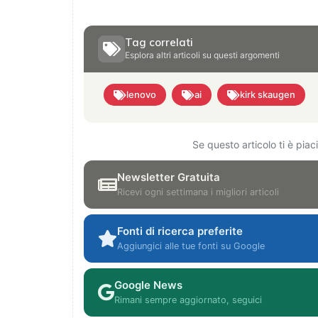
Tag correlati
Esplora altri articoli su questi argomenti
lenovo
ai
kirk skaugen
Se questo articolo ti è pia
Newsletter Gratuita
Ricevi ogni settimana i migliori articoli
Fonti di ricerca preferite
Aggiungici alle tue fonti su Google
Google News
Rimani sempre aggiornato, seguici