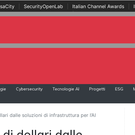
saCity
|
SecurityOpenLab
|
Italian Channel Awards
|
Awards
|
...
gie
Cybersecurity
Tecnologie AI
Progetti
ESG
lari dalle soluzioni di infrastruttura per l’AI
di dollari dalle