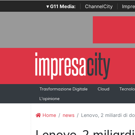
▾ G11 Media:
|
ChannelCity
|
Impre
Trasformazione Digitale
Cloud
Tecnolo
L'opinione
Home
news
Lenovo, 2 miliardi di dol
Lenovo, 2 miliardi 