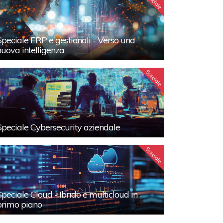
Speciale
Speciale ERP e gestionali - Verso una
nuova intelligenza
Speciale
Speciale Cybersecurity aziendale
Speciale
Speciale Cloud - Ibrido e multicloud in
primo piano