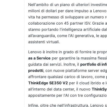
Nell'ambito di un piano di ulteriori investi
milioni di dollari per dare impulso a Lenov
vita ha permesso di sviluppare un numero re
collaborazione con 45 partner ISV. Grazie 
stanno portando l'intelligenza artificiale da
all’avanguardia, come l'AI generativa, le app
assistenti virtuali.
Lenovo è inoltre in grado di fornire le prop
as a Service
per garantire la massima fless
guidata dai servizi. Inoltre, il
portfolio di in
prodotti
, con nuove piattaforme server edg
affrontare qualsiasi carico di lavoro, come
ThinkEdge SE350 V2
per il cloud ibrido e
all’interno del data center, il nuovo
ThinkS
appositamente per l'AI con tre configurazion
Infine, oltre che nell'infrastruttura, Lenovo