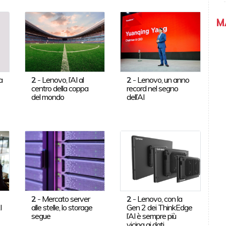
M
a
2
-
Lenovo, l’AI al
2
-
Lenovo, un anno
centro della coppa
record nel segno
del mondo
dell’AI
2
-
Mercato server
2
-
Lenovo, con la
I
alle stelle, lo storage
Gen 2 dei ThinkEdge
segue
l’AI è sempre più
vicina ai dati