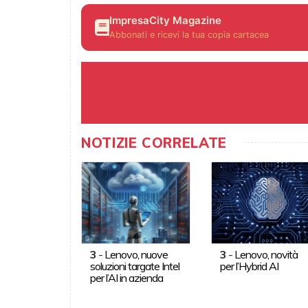
ImpresaCity Magazine
Abbonati e ricevi la tua copia cartacea
NOTIZIE CORRELATE
3
-
Lenovo, nuove
3
-
Lenovo, novità
soluzioni targate Intel
per l’Hybrid AI
per l’AI in azienda