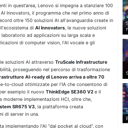
menti in quest’area, Lenovo si impegna a stanziare 100
o AI Innovators, il programma che nel primo anno di
cord oltre 150 soluzioni AI all'avanguardia create in
all'ecosistema di
AI Innovators
, le nuove soluzioni
l laboratorio ad applicazioni su larga scala e
licazioni di computer vision, l'AI vocale e gli
rie soluzioni AI attraverso
TruScale Infrastructure
ibilità, proseguendo nel percorso di trasformazione
frastrutture AI-ready di Lenovo arriva a oltre 70
e-to-cloud ottimizzate per l'IA che consentono di
 per esempio il nuovo
ThinkEdge SE360 V2
e il
 le moderne implementazioni HCI, oltre che,
ystem SR675 V3
, la piattaforma creata
i di server in una.
 sta implementando l'AI “dal pocket al cloud”, con