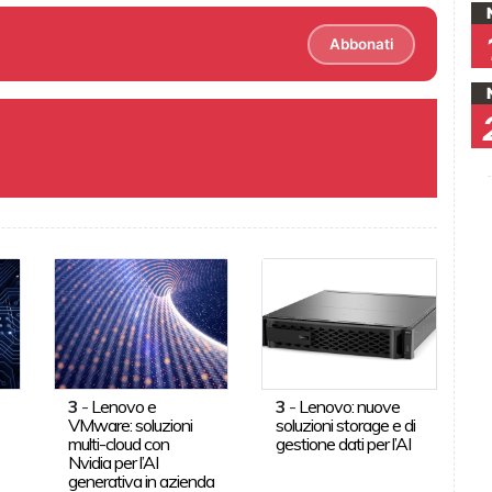
Abbonati
3
-
Lenovo e
3
-
Lenovo: nuove
VMware: soluzioni
soluzioni storage e di
multi-cloud con
gestione dati per l’AI
Nvidia per l’AI
generativa in azienda