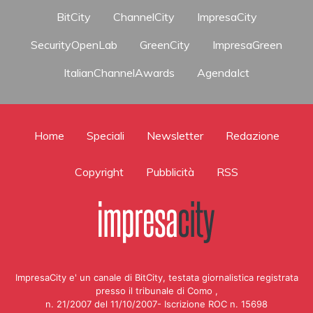
BitCity
ChannelCity
ImpresaCity
SecurityOpenLab
GreenCity
ImpresaGreen
ItalianChannelAwards
AgendaIct
Home
Speciali
Newsletter
Redazione
Copyright
Pubblicità
RSS
ImpresaCity e' un canale di BitCity, testata giornalistica registrata
presso il tribunale di Como ,
n. 21/2007 del 11/10/2007- Iscrizione ROC n. 15698