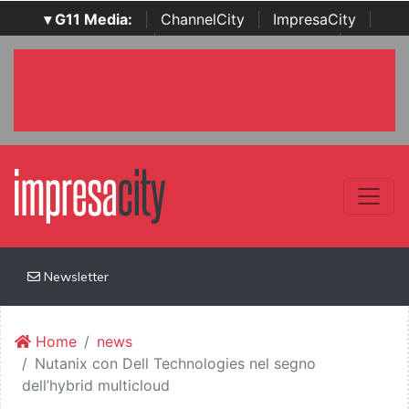
▾ G11 Media:
|
ChannelCity
|
ImpresaCity
|
SecurityOpenLab
|
Italian Channel Awards
|
Italian
Project Awards
|
Italian Security Awards
|
...
Newsletter
Home
news
Nutanix con Dell Technologies nel segno
dell’hybrid multicloud