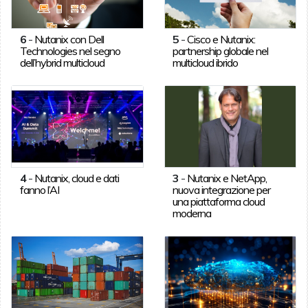
6
-
Nutanix con Dell
5
-
Cisco e Nutanix:
Technologies nel segno
partnership globale nel
dell’hybrid multicloud
multicloud ibrido
4
-
Nutanix, cloud e dati
3
-
Nutanix e NetApp,
fanno l’AI
nuova integrazione per
una piattaforma cloud
moderna