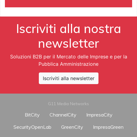
Iscriviti alla nostra
newsletter
Soluzioni B2B per il Mercato delle Imprese e per la
Pubblica Amministrazione
Iscriviti alla newsletter
G11 Media Networks
BitCity
ChannelCity
ImpresaCity
SecurityOpenLab
GreenCity
ImpresaGreen