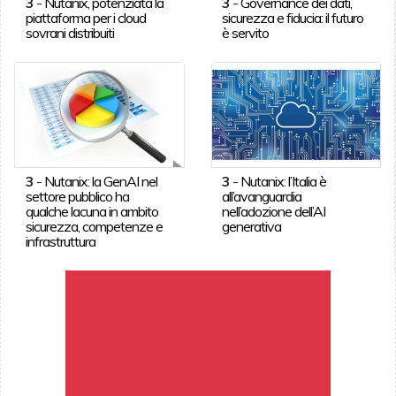
3
-
Nutanix, potenziata la
3
-
Governance dei dati,
piattaforma per i cloud
sicurezza e fiducia: il futuro
sovrani distribuiti
è servito
3
-
Nutanix: la GenAI nel
3
-
Nutanix: l’Italia è
settore pubblico ha
all’avanguardia
qualche lacuna in ambito
nell’adozione dell’AI
sicurezza, competenze e
generativa
infrastruttura