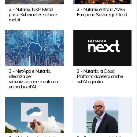
3
-
Nutanix, NKP Metal
3
-
Nutanix entra in AWS
porta Kubernetes su bare
European Sovereign Cloud
metal
3
-
NetApp e Nutanix,
3
-
Nutanix, la Cloud
alleanza per
Platform accelera anche
virtualizzazione e dati con
sull’AI agentica
un occhio all’AI