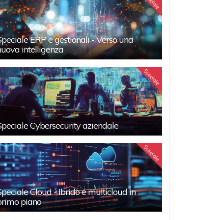
Speciale
Speciale ERP e gestionali - Verso una
nuova intelligenza
Speciale
Speciale Cybersecurity aziendale
Speciale
Speciale Cloud - Ibrido e multicloud in
primo piano