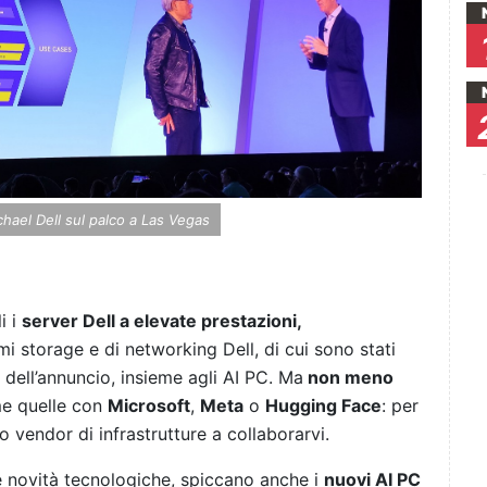
ael Dell sul palco a Las Vegas
i i
server Dell a elevate prestazioni,
temi storage e di networking Dell, di cui sono stati
 dell’annuncio, insieme agli AI PC. Ma
non meno
me quelle con
Microsoft
,
Meta
o
Hugging Face
: per
mo vendor di infrastrutture a collaborarvi.
le novità tecnologiche, spiccano anche i
nuovi AI PC