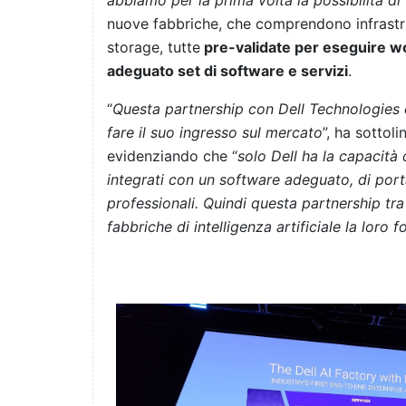
abbiamo per la prima volta la possibilità di 
nuove fabbriche, che comprendono infrastru
storage, tutte
pre-validate per eseguire wo
adeguato set di software e servizi
.
“
Questa partnership con Dell Technologies è
fare il suo ingresso sul mercato
”, ha sotto
evidenziando che “
solo Dell ha la capacità
integrati con un software adeguato, di portare
professionali. Quindi questa partnership tra
fabbriche di intelligenza artificiale la loro