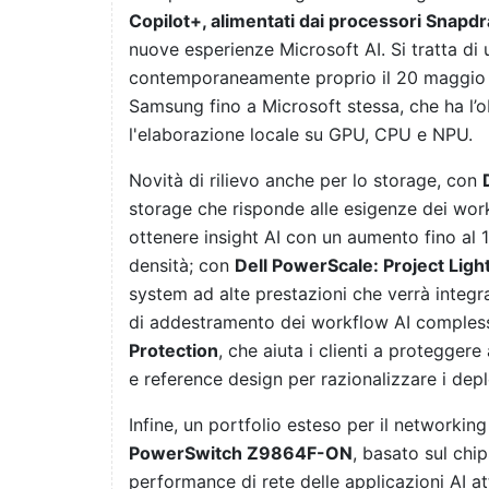
Copilot+, alimentati dai processori Snapd
nuove esperienze Microsoft AI. Si tratta di
contemporaneamente proprio il 20 maggio d
Samsung fino a Microsoft stessa, che ha l’obi
l'elaborazione locale su GPU, CPU e NPU.
Novità di rilievo anche per lo storage, con
storage che risponde alle esigenze dei wor
ottenere insight AI con un aumento fino al 12
densità; con
Dell PowerScale: Project Ligh
system ad alte prestazioni che verrà integra
di addestramento dei workflow AI compless
Protection
, che aiuta i clienti a proteggere
e reference design per razionalizzare i dep
Infine, un portfolio esteso per il networkin
PowerSwitch Z9864F-ON
, basato sul chi
performance di rete delle applicazioni AI a