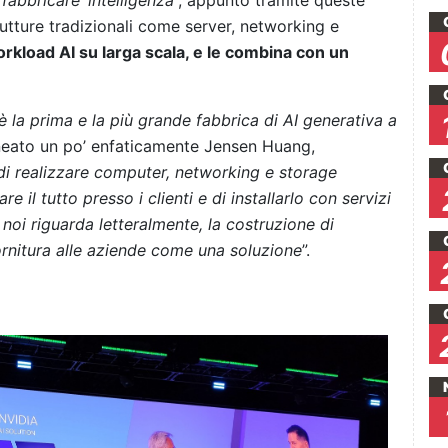
‘fabbricare’ intelligenza
”, appunto tramite queste
tture tradizionali come server, networking e
rkload AI su larga scala, e le combina con un
 la prima e la più grande fabbrica di AI generativa a
lineato un po’ enfaticamente Jensen Huang,
 di realizzare computer, networking e storage
 il tutto presso i clienti e di installarlo con servizi
 noi riguarda letteralmente, la costruzione di
 fornitura alle aziende come una soluzione
”.