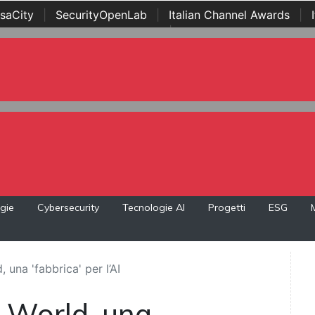
saCity
|
SecurityOpenLab
|
Italian Channel Awards
|
Awards
|
...
gie
Cybersecurity
Tecnologie AI
Progetti
ESG
 una 'fabbrica' per l’AI
s World, una