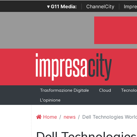
▾ G11 Media:
|
ChannelCity
|
Impre
Trasformazione Digitale
Cloud
Tecnolo
L'opinione
Home
news
Dell Technologies World,
Dell Technologie