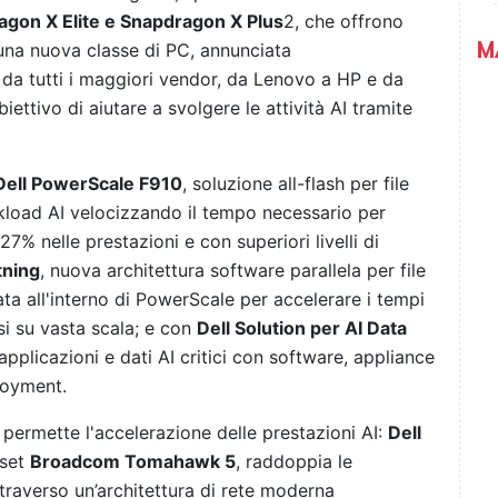
ragon X Elite e Snapdragon X Plus
2, che offrono
M
 una nuova classe di PC, annunciata
a tutti i maggiori vendor, da Lenovo a HP e da
ettivo di aiutare a svolgere le attività AI tramite
Dell PowerScale F910
, soluzione all-flash per file
kload AI velocizzando il tempo necessario per
7% nelle prestazioni e con superiori livelli di
tning
, nuova architettura software parallela per file
ta all'interno di PowerScale per accelerare i tempi
i su vasta scala; e con
Dell Solution per AI Data
 applicazioni e dati AI critici con software, appliance
loyment.
g permette l'accelerazione delle prestazioni AI:
Dell
pset
Broadcom Tomahawk 5
, raddoppia le
ttraverso un’architettura di rete moderna