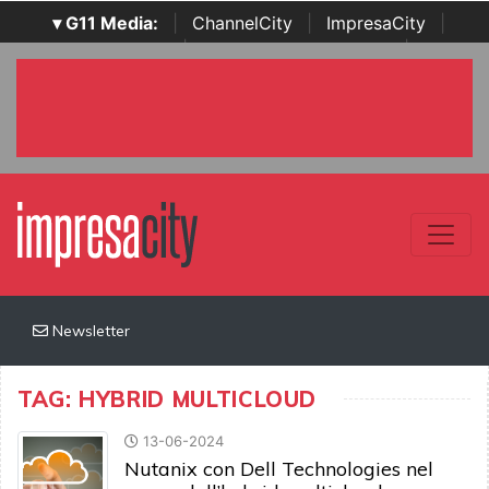
▾ G11 Media:
|
ChannelCity
|
ImpresaCity
|
SecurityOpenLab
|
Italian Channel Awards
|
Italian
Project Awards
|
Italian Security Awards
|
...
Newsletter
TAG: HYBRID MULTICLOUD
13-06-2024
Nutanix con Dell Technologies nel