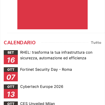
CALENDARIO
Tutto
RHEL: trasforma la tua infrastruttura con
SET
sicurezza, automazione ed efficienza
16
Fortinet Security Day - Roma
OTT
07
Cybertech Europe 2026
OTT
13
CES Unveiled Milan
OTT