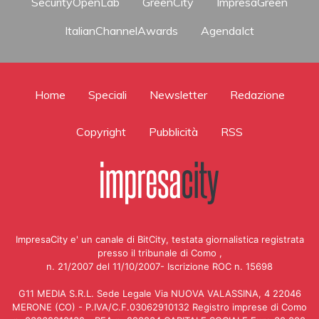
SecurityOpenLab
GreenCity
ImpresaGreen
ItalianChannelAwards
AgendaIct
Home
Speciali
Newsletter
Redazione
Copyright
Pubblicità
RSS
ImpresaCity e' un canale di BitCity, testata giornalistica registrata
presso il tribunale di Como ,
n. 21/2007 del 11/10/2007- Iscrizione ROC n. 15698
G11 MEDIA S.R.L. Sede Legale Via NUOVA VALASSINA, 4 22046
MERONE (CO) - P.IVA/C.F.03062910132 Registro imprese di Como