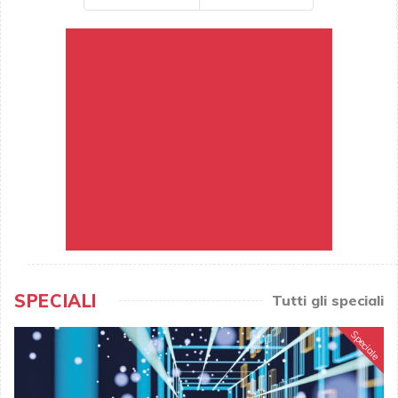
SPECIALI
Tutti gli speciali
Speciale