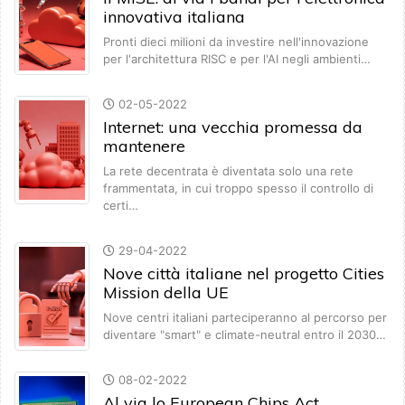
innovativa italiana
Pronti dieci milioni da investire nell'innovazione
per l'architettura RISC e per l'AI negli ambienti…
02-05-2022
Internet: una vecchia promessa da
mantenere
La rete decentrata è diventata solo una rete
frammentata, in cui troppo spesso il controllo di
certi…
29-04-2022
Nove città italiane nel progetto Cities
Mission della UE
Nove centri italiani parteciperanno al percorso per
diventare "smart" e climate-neutral entro il 2030…
08-02-2022
Al via lo European Chips Act