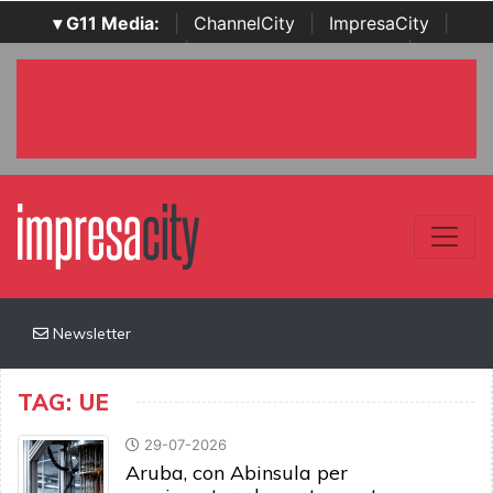
▾ G11 Media:
|
ChannelCity
|
ImpresaCity
|
SecurityOpenLab
|
Italian Channel Awards
|
Italian
Project Awards
|
Italian Security Awards
|
...
Newsletter
TAG: UE
29-07-2026
Aruba, con Abinsula per