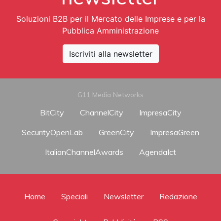
Soluzioni B2B per il Mercato delle Imprese e per la
Pubblica Amministrazione
Iscriviti alla newsletter
G11 Media Networks
BitCity
ChannelCity
ImpresaCity
SecurityOpenLab
GreenCity
ImpresaGreen
ItalianChannelAwards
AgendaIct
Home
Speciali
Newsletter
Redazione