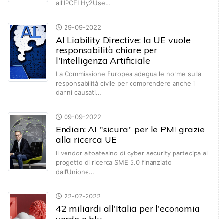
all'IPCEI Hy2Use…
29-09-2022
AI Liability Directive: la UE vuole
responsabilità chiare per
l'Intelligenza Artificiale
La Commissione Europea adegua le norme sulla
responsabilità civile per comprendere anche i
danni causati…
09-09-2022
Endian: AI "sicura" per le PMI grazie
alla ricerca UE
Il vendor altoatesino di cyber security partecipa al
progetto di ricerca SME 5.0 finanziato
dall’Unione…
22-07-2022
42 miliardi all'Italia per l'economia
verde e blu