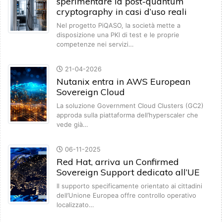
sperimentare la post-quantum
cryptography in casi d’uso reali
Nel progetto PiQASO, la società mette a
disposizione una PKI di test e le proprie
competenze nei servizi…
21-04-2026
Nutanix entra in AWS European
Sovereign Cloud
La soluzione Government Cloud Clusters (GC2)
approda sulla piattaforma dell’hyperscaler che
vede già…
06-11-2025
Red Hat, arriva un Confirmed
Sovereign Support dedicato all’UE
Il supporto specificamente orientato ai cittadini
dell’Unione Europea offre controllo operativo
localizzato…