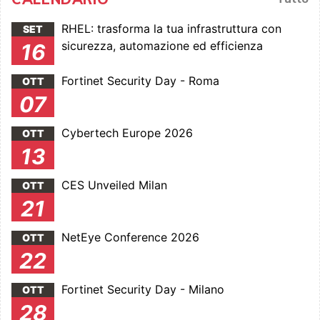
RHEL: trasforma la tua infrastruttura con
SET
sicurezza, automazione ed efficienza
16
Fortinet Security Day - Roma
OTT
07
Cybertech Europe 2026
OTT
13
CES Unveiled Milan
OTT
21
NetEye Conference 2026
OTT
22
Fortinet Security Day - Milano
OTT
28