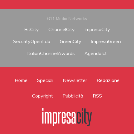
G11 Media Networks
BitCity
ChannelCity
ImpresaCity
SecurityOpenLab
GreenCity
ImpresaGreen
ItalianChannelAwards
AgendaIct
Home
Speciali
Newsletter
Redazione
Copyright
Pubblicità
RSS