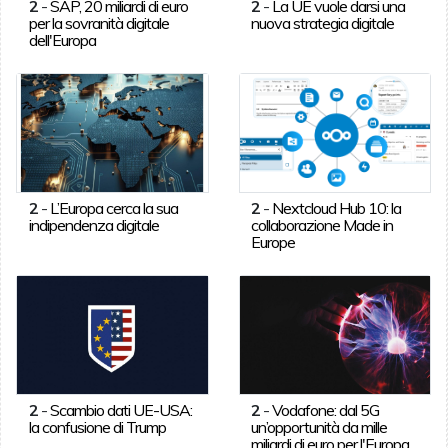
2
-
SAP, 20 miliardi di euro
2
-
La UE vuole darsi una
per la sovranità digitale
nuova strategia digitale
dell'Europa
2
-
L’Europa cerca la sua
2
-
Nextcloud Hub 10: la
indipendenza digitale
collaborazione Made in
Europe
2
-
Scambio dati UE-USA:
2
-
Vodafone: dal 5G
la confusione di Trump
un’opportunità da mille
miliardi di euro per l'Europa