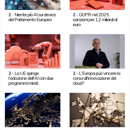
2
-
Niente più AI sui device
2
-
GDPR: nel 2025
del Parlamento Europeo
sanzioni per 1,2 miliardi di
euro
2
-
La UE spinge
2
-
L'Europa può vincere la
l'adozione dell'AI con due
corsa all'innovazione del
programmi mirati
cloud?