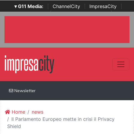
▾ G11 Media:
|
ChannelCity
|
ImpresaCity
|
SecurityOpenLab
|
Italian Channel Awards
|
Italian
Project Awards
|
Italian Security Awards
|
...
Newsletter
Home
news
Il Parlamento Europeo mette in crisi il Privacy
Shield