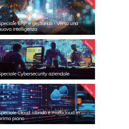
Speciale
Speciale ERP e gestionali - Verso una
nuova intelligenza
Speciale
Speciale Cybersecurity aziendale
Speciale
Speciale Cloud - Ibrido e multicloud in
primo piano