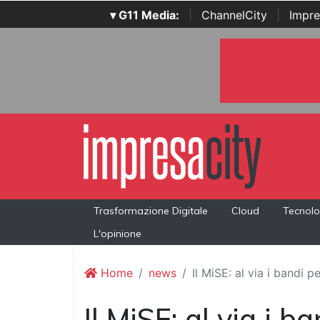
▾ G11 Media:
|
ChannelCity
|
Impre
Trasformazione Digitale
Cloud
Tecnolo
L'opinione
Home
news
Il MiSE: al via i bandi p
Il MiSE: al via i b