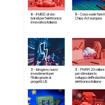
6
-
Il MiSE: al via i
5
-
Cosa vuole fare il
bandi per l'elettronica
Chips Act europeo
innovativa italiana
3
-
Idrogeno: nuovi
3
-
PNRR: 20 milioni
investimenti per
per stimolare lo
l'Italia grazie ai
sviluppo dell'industria
progetti UE
elettronica italiana