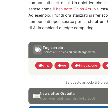
componenti elettronici. Un obiettivo che s
estese come il
ben noto Chips Act
. Nel cas
Ad esempio, i fondi ora stanziati si riferisc
componenti open source per l'architettura R
di AI in ambienti di edge computing.
Tag correlati
Esplora altri articoli su questi argomenti
chip
ue
innovazione
Se questo articolo ti è pia
Newsletter Gratuita
Ricevi ogni settimana i migliori articoli