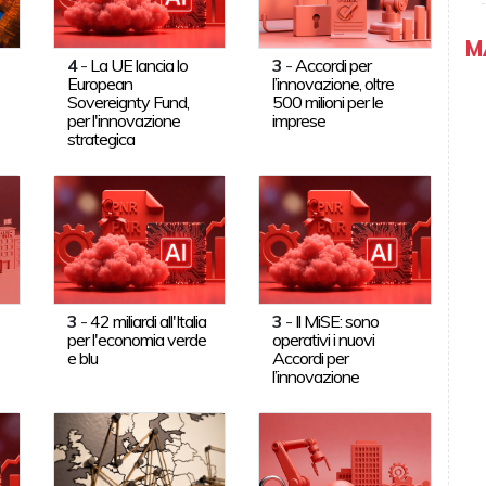
M
4
-
La UE lancia lo
3
-
Accordi per
European
l’innovazione, oltre
Sovereignty Fund,
500 milioni per le
per l'innovazione
imprese
strategica
3
-
42 miliardi all'Italia
3
-
Il MiSE: sono
per l'economia verde
operativi i nuovi
e blu
Accordi per
l’innovazione