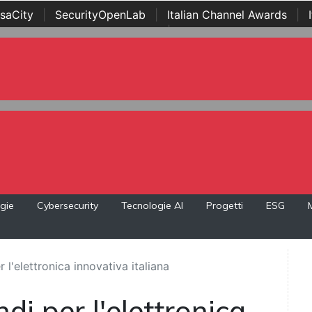
saCity
|
SecurityOpenLab
|
Italian Channel Awards
|
Awards
|
...
gie
Cybersecurity
Tecnologie AI
Progetti
ESG
er l'elettronica innovativa italiana
andi per l'elettronica