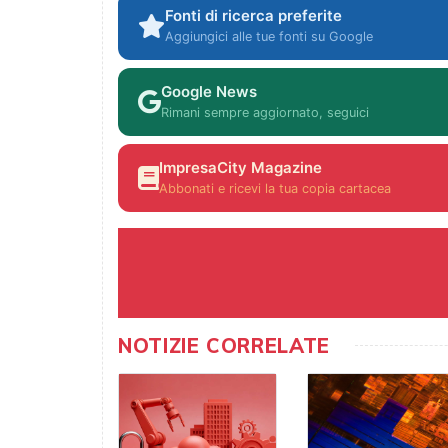
Fonti di ricerca preferite
Aggiungici alle tue fonti su Google
Google News
Rimani sempre aggiornato, seguici
ImpresaCity Magazine
Abbonati e ricevi la tua copia cartacea
NOTIZIE CORRELATE