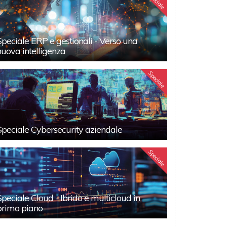
Speciale
Speciale ERP e gestionali - Verso una
nuova intelligenza
Speciale
Speciale Cybersecurity aziendale
Speciale
Speciale Cloud - Ibrido e multicloud in
primo piano