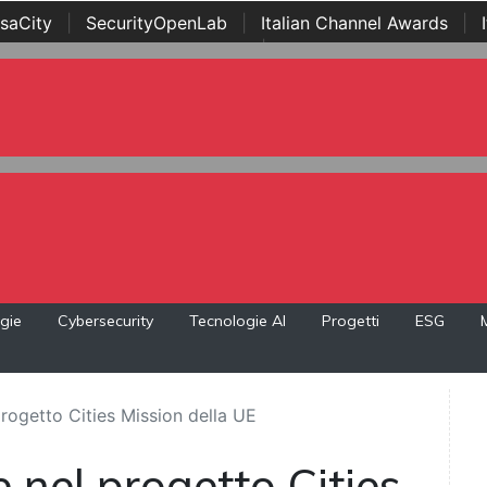
saCity
|
SecurityOpenLab
|
Italian Channel Awards
|
Awards
|
...
gie
Cybersecurity
Tecnologie AI
Progetti
ESG
progetto Cities Mission della UE
e nel progetto Cities