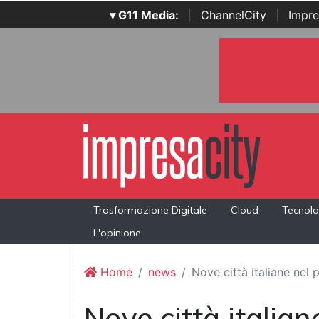
▾ G11 Media:
|
ChannelCity
|
Impre
Trasformazione Digitale
Cloud
Tecnolo
L'opinione
Home
news
Nove città italiane nel 
Nove città italian