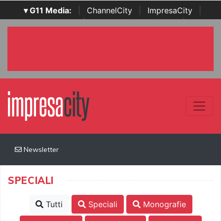
▾ G11 Media:
|
ChannelCity
|
ImpresaCity
|
SecurityOpenLab
|
Italian Channel Awards
|
Italian
Project Awards
|
Italian Security Awards
|
...
Newsletter
SPECIALI
Tutti
Speciali
Monografie