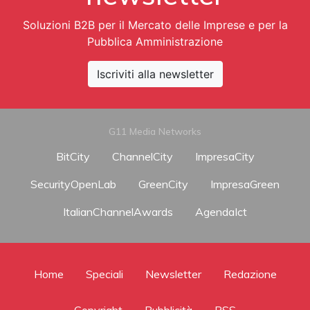
Soluzioni B2B per il Mercato delle Imprese e per la
Pubblica Amministrazione
Iscriviti alla newsletter
G11 Media Networks
BitCity
ChannelCity
ImpresaCity
SecurityOpenLab
GreenCity
ImpresaGreen
ItalianChannelAwards
AgendaIct
Home
Speciali
Newsletter
Redazione