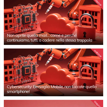
Webinar
Non aprite quella mail… come e perché
continuiamo, tutti, a cadere nella stessa trappola
webinar
Cybersecurity: Bersaglio Mobile, non toccate quello
smartphone!
Webinar