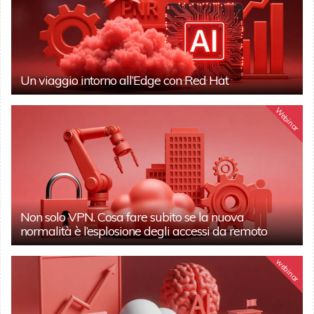
Un viaggio intorno all’Edge con Red Hat
Webinar
Non solo VPN. Cosa fare subito se la nuova
normalità è l’esplosione degli accessi da remoto
webinar