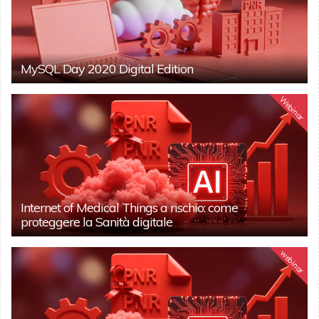
MySQL Day 2020 Digital Edition
Webinar
Internet of Medical Things a rischio: come
proteggere la Sanità digitale
webinar