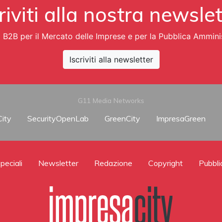
riviti alla nostra newsle
i B2B per il Mercato delle Imprese e per la Pubblica Ammini
Iscriviti alla newsletter
G11 Media Networks
ity
SecurityOpenLab
GreenCity
ImpresaGreen
peciali
Newsletter
Redazione
Copyright
Pubbli