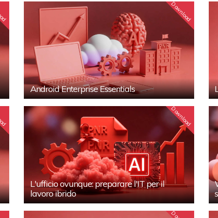
oad
Download
Android Enterprise Essentials
oad
Download
L'ufficio ovunque: preparare l'IT per il
lavoro ibrido