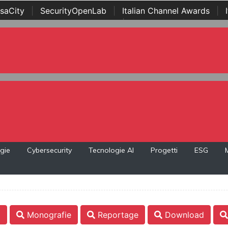
saCity
|
SecurityOpenLab
|
Italian Channel Awards
|
Awards
|
...
gie
Cybersecurity
Tecnologie AI
Progetti
ESG
i
Monografie
Reportage
Download