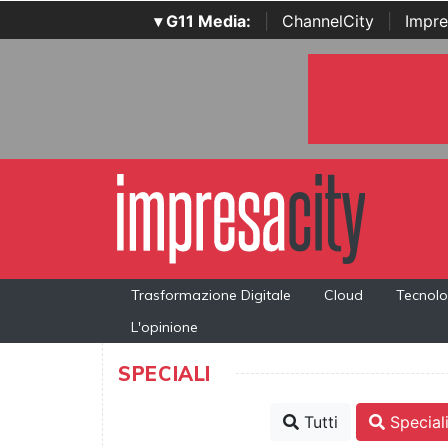
▾ G11 Media:
|
ChannelCity
|
Impre
Trasformazione Digitale
Cloud
Tecnolo
L'opinione
SPECIALI
Tutti
Special