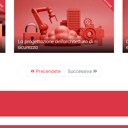
oad
Download
La progettazione dell’architettura di
sicurezza
Precendete
Successiva