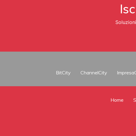
Isc
Soluzion
BitCity
ChannelCity
ImpresaC
Home
S