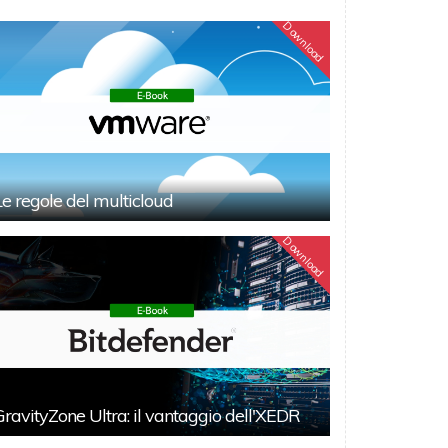
Download
Le regole del multicloud
Download
GravityZone Ultra: il vantaggio dell'XEDR