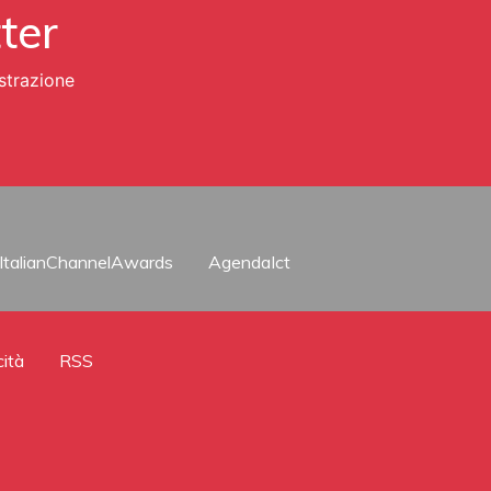
tter
strazione
ItalianChannelAwards
AgendaIct
cità
RSS