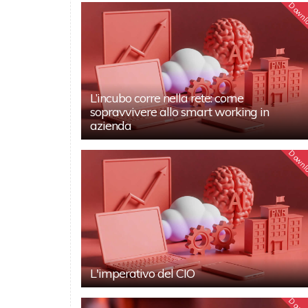
Downl
L’incubo corre nella rete: come
sopravvivere allo smart working in
azienda
Downl
L'imperativo del CIO