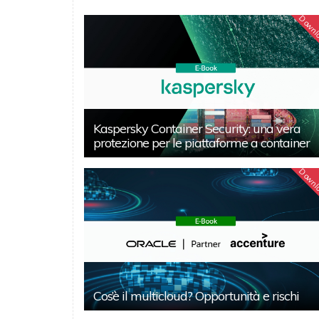
Downl
Kaspersky Container Security: una vera
protezione per le piattaforme a container
Downl
Cos’è il multicloud? Opportunità e rischi