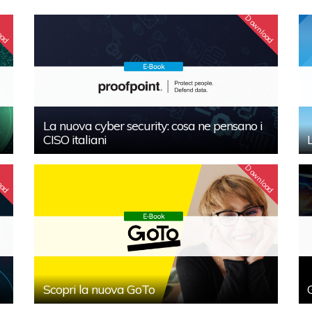
oad
Download
La nuova cyber security: cosa ne pensano i
CISO italiani
oad
Download
Scopri la nuova GoTo