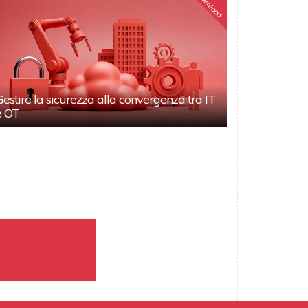
Download
Gestire la sicurezza alla convergenza tra IT
e OT