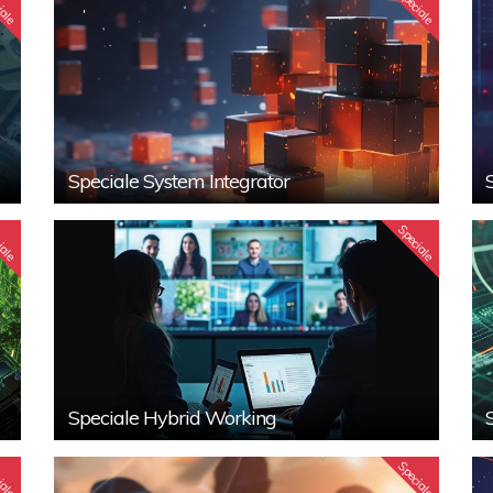
iale
Speciale
Speciale System Integrator
iale
Speciale
Speciale Hybrid Working
iale
Speciale