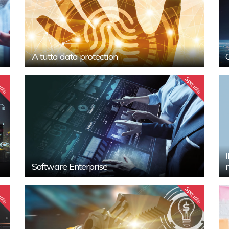
A tutta data protection
iale
Speciale
Software Enterprise
iale
Speciale