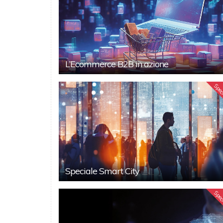
L’Ecommerce B2B in azione
Spec
Speciale Smart City
Spec