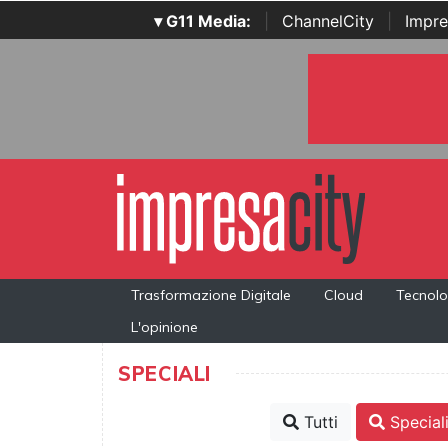
▾ G11 Media:
|
ChannelCity
|
Impre
Trasformazione Digitale
Cloud
Tecnolo
L'opinione
SPECIALI
Tutti
Special