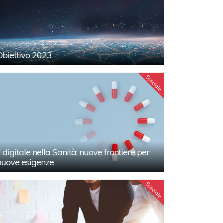
Obiettivo 2023
Speciale
Il digitale nella Sanità: nuove frontiere per
nuove esigenze
Speciale