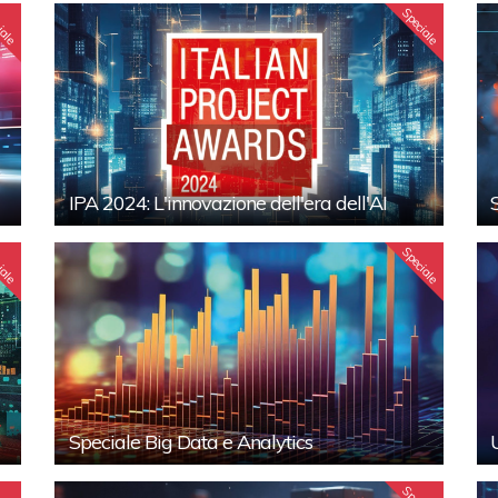
iale
Speciale
IPA 2024: L'innovazione dell'era dell'AI
iale
Speciale
Speciale Big Data e Analytics