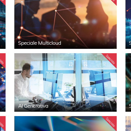
Speciale Multicloud
iale
Speciale
AI Generativa
iale
Speciale