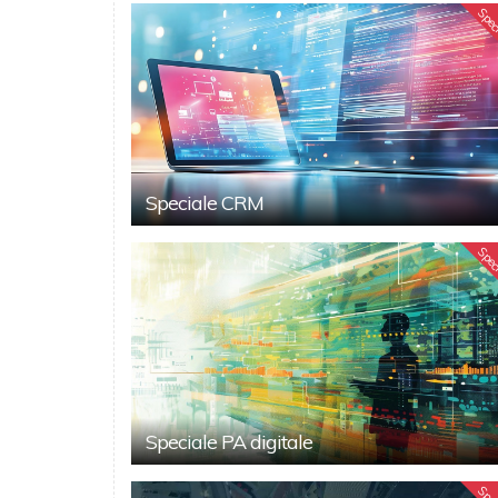
Spec
Speciale CRM
Spec
Speciale PA digitale