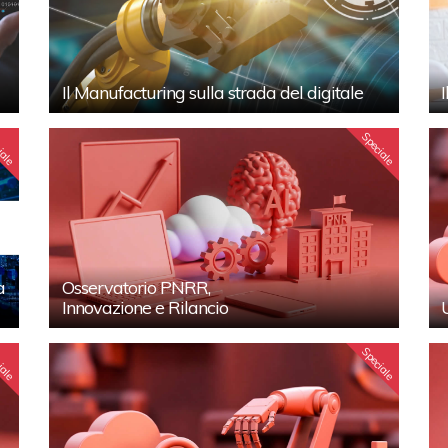
Il Manufacturing sulla strada del digitale
iale
Speciale
a
Osservatorio PNRR,
Innovazione e Rilancio
iale
Speciale