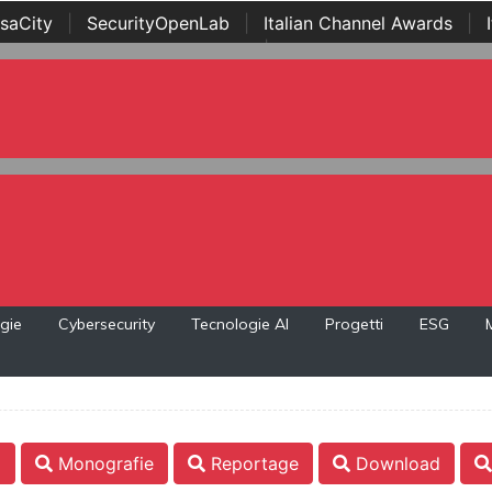
saCity
|
SecurityOpenLab
|
Italian Channel Awards
|
Awards
|
...
gie
Cybersecurity
Tecnologie AI
Progetti
ESG
i
Monografie
Reportage
Download