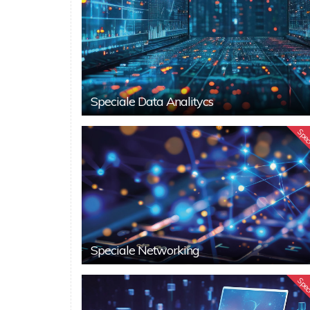
Speciale Data Analitycs
Spec
Speciale Networking
Spec