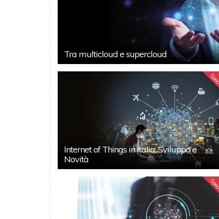
Tra multicloud e supercloud
Spec
Internet of Things in Italia: Sviluppo e
Novità
Spec