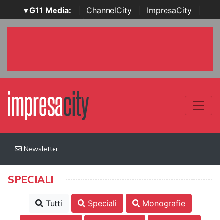
▾ G11 Media:
|
ChannelCity
|
ImpresaCity
|
SecurityOpenLab
|
Italian Channel Awards
|
Italian
Project Awards
|
Italian Security Awards
|
...
Newsletter
SPECIALI
Tutti
Speciali
Monografie