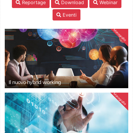
Reportage
Download
Webinar
Eventi
Monografia
Il nuovo hybrid working
Monografia