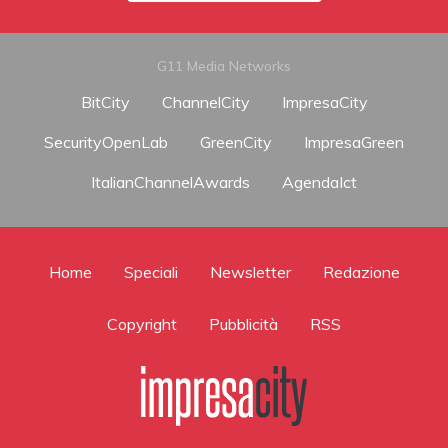
G11 Media Networks
BitCity
ChannelCity
ImpresaCity
SecurityOpenLab
GreenCity
ImpresaGreen
ItalianChannelAwards
AgendaIct
Home
Speciali
Newsletter
Redazione
Copyright
Pubblicità
RSS