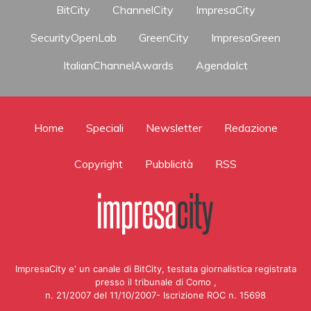
BitCity
ChannelCity
ImpresaCity
SecurityOpenLab
GreenCity
ImpresaGreen
ItalianChannelAwards
AgendaIct
Home
Speciali
Newsletter
Redazione
Copyright
Pubblicità
RSS
ImpresaCity e' un canale di BitCity, testata giornalistica registrata
presso il tribunale di Como ,
n. 21/2007 del 11/10/2007- Iscrizione ROC n. 15698