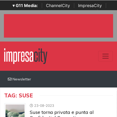
▾ G11 Media:
|
ChannelCity
|
ImpresaCity
|
SecurityOpenLab
|
Italian Channel Awards
|
Italian
Project Awards
|
Italian Security Awards
|
...
Newsletter
TAG: SUSE
23-08-2023
Suse torna privata e punta al