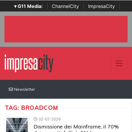
▾ G11 Media:
|
ChannelCity
|
ImpresaCity
|
SecurityOpenLab
|
Italian Channel Awards
|
Italian
Project Awards
|
Italian Security Awards
|
...
Newsletter
TAG: BROADCOM
02-07-2026
Dismissione dei Mainframe, il 70%