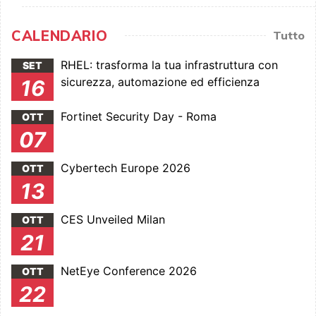
CALENDARIO
Tutto
RHEL: trasforma la tua infrastruttura con
SET
sicurezza, automazione ed efficienza
16
Fortinet Security Day - Roma
OTT
07
Cybertech Europe 2026
OTT
13
CES Unveiled Milan
OTT
21
NetEye Conference 2026
OTT
22