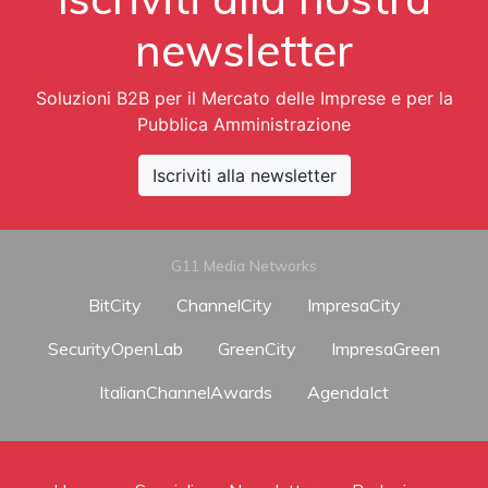
newsletter
Soluzioni B2B per il Mercato delle Imprese e per la
Pubblica Amministrazione
Iscriviti alla newsletter
G11 Media Networks
BitCity
ChannelCity
ImpresaCity
SecurityOpenLab
GreenCity
ImpresaGreen
ItalianChannelAwards
AgendaIct