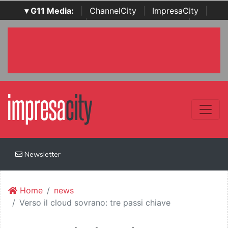
▾ G11 Media:
|
ChannelCity
|
ImpresaCity
|
SecurityOpenLab
|
Italian Channel Awards
|
Italian
Project Awards
|
Italian Security Awards
|
...
Newsletter
Home
news
Verso il cloud sovrano: tre passi chiave