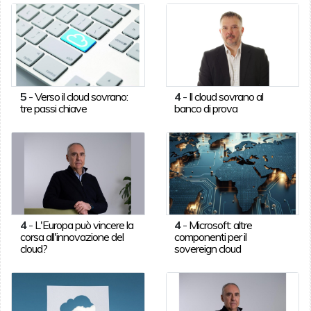
5
-
Verso il cloud sovrano:
4
-
Il cloud sovrano al
tre passi chiave
banco di prova
4
-
L'Europa può vincere la
4
-
Microsoft: altre
corsa all'innovazione del
componenti per il
cloud?
sovereign cloud