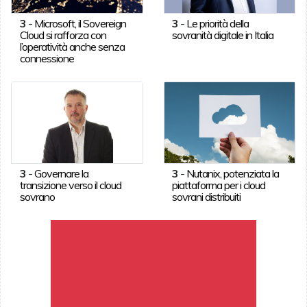
3
-
Microsoft, il Sovereign
3
-
Le priorità della
Cloud si rafforza con
sovranità digitale in Italia
l’operatività anche senza
connessione
3
-
Governare la
3
-
Nutanix, potenziata la
transizione verso il cloud
piattaforma per i cloud
sovrano
sovrani distribuiti