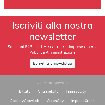
Iscriviti alla nostra
newsletter
Soluzioni B2B per il Mercato delle Imprese e per la
Pubblica Amministrazione
Iscriviti alla newsletter
G11 Media Networks
BitCity
ChannelCity
ImpresaCity
SecurityOpenLab
GreenCity
ImpresaGreen