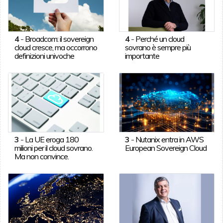
4
-
Broadcom: il sovereign
4
-
Perché un cloud
cloud cresce, ma occorrono
sovrano è sempre più
definizioni univoche
importante
3
-
La UE eroga 180
3
-
Nutanix entra in AWS
milioni per il cloud sovrano.
European Sovereign Cloud
Ma non convince.