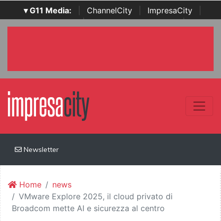
▾ G11 Media:
|
ChannelCity
|
ImpresaCity
|
SecurityOpenLab
|
Italian Channel Awards
|
Italian
Project Awards
|
Italian Security Awards
|
...
Newsletter
Home
news
VMware Explore 2025, il cloud privato di
Broadcom mette AI e sicurezza al centro