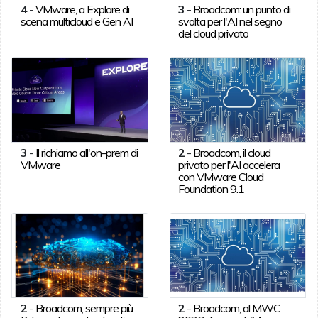
4
-
VMware, a Explore di
3
-
Broadcom: un punto di
scena multicloud e Gen AI
svolta per l'AI nel segno
del cloud privato
3
-
Il richiamo all'on-prem di
2
-
Broadcom, il cloud
VMware
privato per l'AI accelera
con VMware Cloud
Foundation 9.1
2
-
Broadcom, sempre più
2
-
Broadcom, al MWC