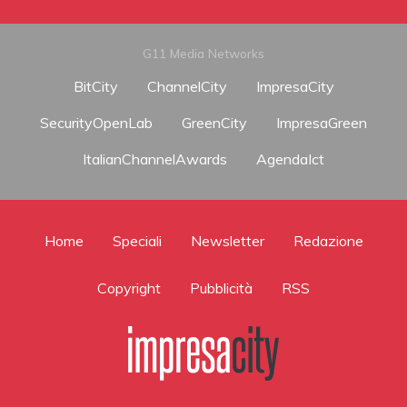
G11 Media Networks
BitCity
ChannelCity
ImpresaCity
SecurityOpenLab
GreenCity
ImpresaGreen
ItalianChannelAwards
AgendaIct
Home
Speciali
Newsletter
Redazione
Copyright
Pubblicità
RSS