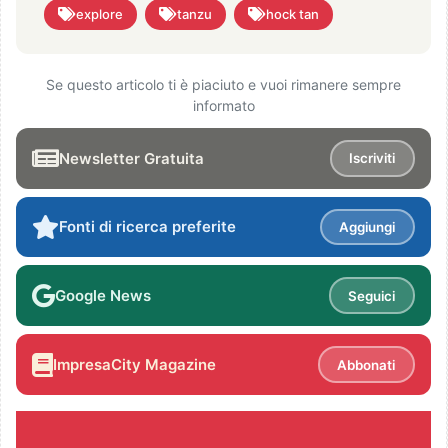
explore
tanzu
hock tan
Se questo articolo ti è piaciuto e vuoi rimanere sempre
informato
Newsletter Gratuita
Iscriviti
Fonti di ricerca preferite
Aggiungi
Google News
Seguici
ImpresaCity Magazine
Abbonati