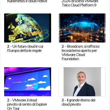
Kubernetes e cloud-native
2026 di scena VMware
Telco Cloud Platform 9
2
-
Un futuro cloud in cui
2
-
Broadcom, si rafforza
l'Europa detta le regole
l’ecosistema aperto per
VMware Cloud
Foundation
2
-
VMware, il cloud
2
-
Il grande ritorno del
privato al centro di Explore
cloud privato
On Tour