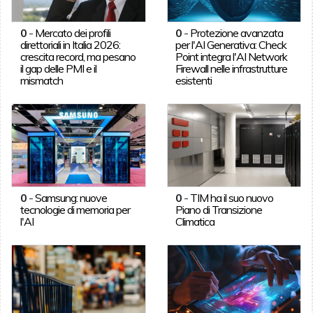
0
-
Mercato dei profili
0
-
Protezione avanzata
direttoriali in Italia 2026:
per l'AI Generativa: Check
crescita record, ma pesano
Point integra l'AI Network
il gap delle PMI e il
Firewall nelle infrastrutture
mismatch
esistenti
0
-
Samsung: nuove
0
-
TIM ha il suo nuovo
tecnologie di memoria per
Piano di Transizione
l'AI
Climatica