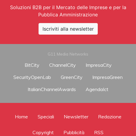
Soluzioni B2B per il Mercato delle Imprese e per la
Pubblica Amministrazione
Iscriviti alla newsletter
G11 Media Networks
BitCity
ChannelCity
ImpresaCity
SecurityOpenLab
GreenCity
ImpresaGreen
ItalianChannelAwards
AgendaIct
Home
Speciali
Newsletter
Redazione
Copyright
Pubblicità
RSS