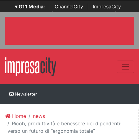
▾ G11 Media:
|
ChannelCity
|
ImpresaCity
|
SecurityOpenLab
|
Italian Channel Awards
|
Italian
Project Awards
|
Italian Security Awards
|
...
Newsletter
Home
news
Ricoh, produttività e benessere dei dipendenti:
verso un futuro di “ergonomia totale”