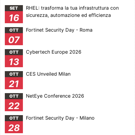
RHEL: trasforma la tua infrastruttura con
SET
sicurezza, automazione ed efficienza
16
Fortinet Security Day - Roma
OTT
07
Cybertech Europe 2026
OTT
13
CES Unveiled Milan
OTT
21
NetEye Conference 2026
OTT
22
Fortinet Security Day - Milano
OTT
28