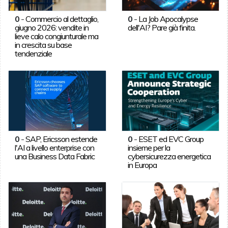
0
-
Commercio al dettaglio,
0
-
La Job Apocalypse
giugno 2026: vendite in
dell'AI? Pare già finita.
lieve calo congiunturale ma
in crescita su base
tendenziale
0
-
SAP, Ericsson estende
0
-
ESET ed EVC Group
l'AI a livello enterprise con
insieme per la
una Business Data Fabric
cybersicurezza energetica
in Europa