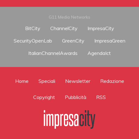
G11 Media Networks
BitCity
ChannelCity
ImpresaCity
SecurityOpenLab
GreenCity
ImpresaGreen
ItalianChannelAwards
AgendaIct
Home
Speciali
Newsletter
Redazione
Copyright
Pubblicità
RSS