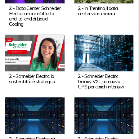
2
-
Data Center, Schneider
2
-
In Trentino, il data
Electric lancia un’offerta
center va in miniera
end-to-end di Liquid
Cooling
2
-
Schneider Electric, la
2
-
Schneider Electric
sostenibilità è strategica
Galaxy VXL, un nuovo
UPS per carichi intensivi
2
-
Schneider Electric: più
2
-
Schneider Electric,