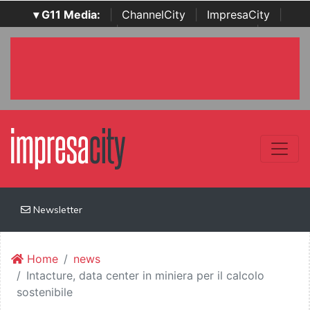
▾ G11 Media:
|
ChannelCity
|
ImpresaCity
|
SecurityOpenLab
|
Italian Channel Awards
|
Italian
Project Awards
|
Italian Security Awards
|
...
Newsletter
Home
news
Intacture, data center in miniera per il calcolo
sostenibile