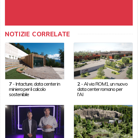
NOTIZIE CORRELATE
7
-
Intacture, data center in
2
-
Al via ROM1, un nuovo
miniera per il calcolo
data center romano per
sostenibile
l'AI