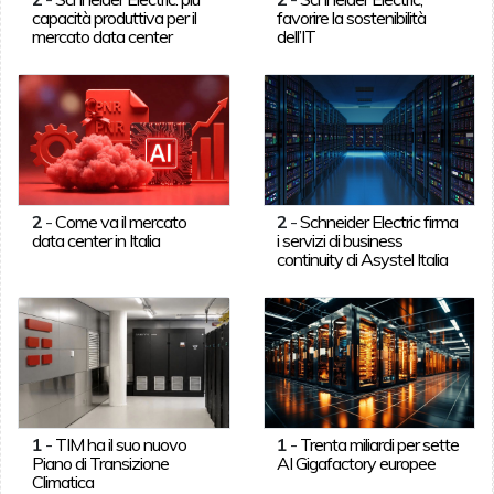
capacità produttiva per il
favorire la sostenibilità
mercato data center
dell’IT
2
-
Come va il mercato
2
-
Schneider Electric firma
data center in Italia
i servizi di business
continuity di Asystel Italia
1
-
TIM ha il suo nuovo
1
-
Trenta miliardi per sette
Piano di Transizione
AI Gigafactory europee
Climatica