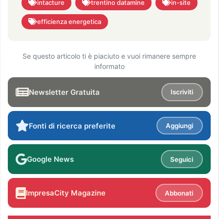
intacture
trentino datamine
in-site
efficienza energetica
Se questo articolo ti è piaciuto e vuoi rimanere sempre
informato
Newsletter Gratuita
Iscriviti
Fonti di ricerca preferite
Aggiungi
Google News
Seguici
ImpresaCity Magazine
Abbonati