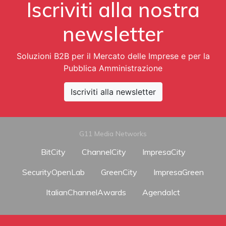
Iscriviti alla nostra
newsletter
Soluzioni B2B per il Mercato delle Imprese e per la
Pubblica Amministrazione
Iscriviti alla newsletter
G11 Media Networks
BitCity
ChannelCity
ImpresaCity
SecurityOpenLab
GreenCity
ImpresaGreen
ItalianChannelAwards
AgendaIct