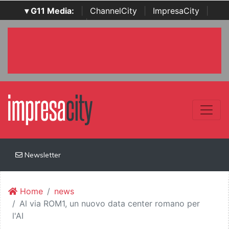
▾ G11 Media:
|
ChannelCity
|
ImpresaCity
|
SecurityOpenLab
|
Italian Channel Awards
|
Italian
Project Awards
|
Italian Security Awards
|
...
Newsletter
Home
news
Al via ROM1, un nuovo data center romano per
l'AI