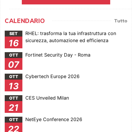
CALENDARIO
Tutto
RHEL: trasforma la tua infrastruttura con
SET
sicurezza, automazione ed efficienza
16
Fortinet Security Day - Roma
OTT
07
Cybertech Europe 2026
OTT
13
CES Unveiled Milan
OTT
21
NetEye Conference 2026
OTT
22