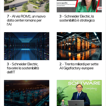
7
-
Al via ROM1, un nuovo
3
-
Schneider Electric, la
data center romano per
sostenibilità è strategica
l'AI
3
-
Schneider Electric,
2
-
Trenta miliardi per sette
favorire la sostenibilità
AI Gigafactory europee
dell’IT