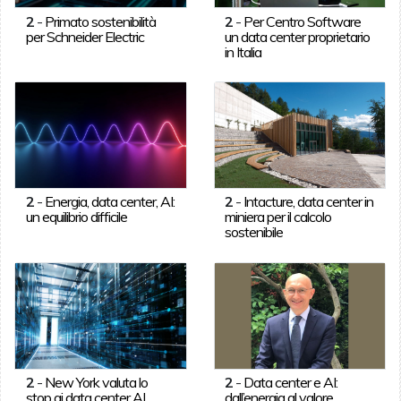
2
-
Primato sostenibilità
2
-
Per Centro Software
per Schneider Electric
un data center proprietario
in Italia
2
-
Energia, data center, AI:
2
-
Intacture, data center in
un equilibrio difficile
miniera per il calcolo
sostenibile
2
-
New York valuta lo
2
-
Data center e AI:
stop ai data center AI
dall’energia al valore