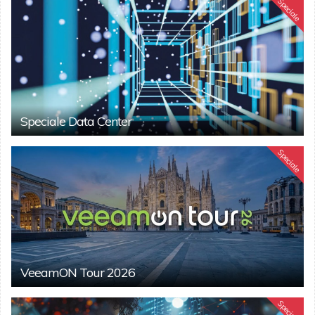
Speciale
Speciale Data Center
Speciale
VeeamON Tour 2026
Speciale