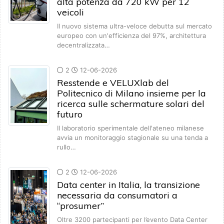
alta potenza da 720 kW per 12
veicoli
Il nuovo sistema ultra-veloce debutta sul mercato
europeo con un'efficienza del 97%, architettura
decentralizzata…
2
12-06-2026
Resstende e VELUXlab del
Politecnico di Milano insieme per la
ricerca sulle schermature solari del
futuro
Il laboratorio sperimentale dell'ateneo milanese
avvia un monitoraggio stagionale su una tenda a
rullo…
2
12-06-2026
Data center in Italia, la transizione
necessaria da consumatori a
“prosumer”
Oltre 3200 partecipanti per l’evento Data Center