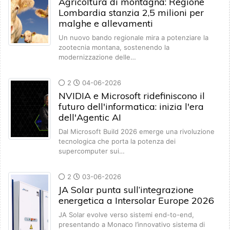
Agricoltura di montagna: Regione
Lombardia stanzia 2,5 milioni per
malghe e allevamenti
Un nuovo bando regionale mira a potenziare la
zootecnia montana, sostenendo la
modernizzazione delle…
2
04-06-2026
NVIDIA e Microsoft ridefiniscono il
futuro dell'informatica: inizia l'era
dell'Agentic AI
Dal Microsoft Build 2026 emerge una rivoluzione
tecnologica che porta la potenza dei
supercomputer sui…
2
03-06-2026
JA Solar punta sull’integrazione
energetica a Intersolar Europe 2026
JA Solar evolve verso sistemi end-to-end,
presentando a Monaco l’innovativo sistema di