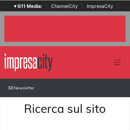
▾ G11 Media:
|
ChannelCity
|
ImpresaCity
|
SecurityOpenLab
|
Italian Channel Awards
|
Italian
Project Awards
|
Italian Security Awards
|
...
Newsletter
Ricerca sul sito