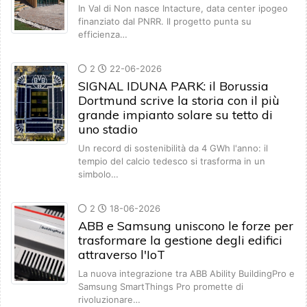
In Val di Non nasce Intacture, data center ipogeo
finanziato dal PNRR. Il progetto punta su
efficienza…
2
22-06-2026
SIGNAL IDUNA PARK: il Borussia
Dortmund scrive la storia con il più
grande impianto solare su tetto di
uno stadio
Un record di sostenibilità da 4 GWh l'anno: il
tempio del calcio tedesco si trasforma in un
simbolo…
2
18-06-2026
ABB e Samsung uniscono le forze per
trasformare la gestione degli edifici
attraverso l'IoT
La nuova integrazione tra ABB Ability BuildingPro e
Samsung SmartThings Pro promette di
rivoluzionare…