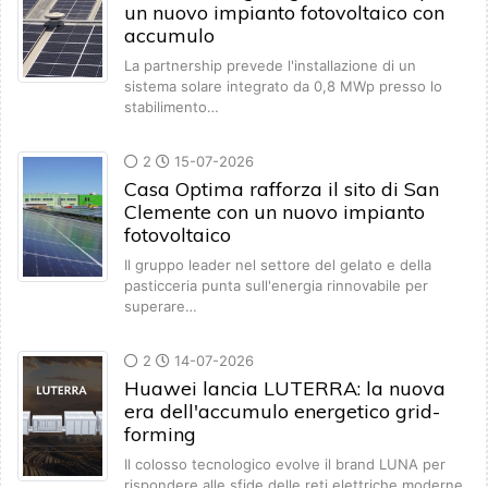
un nuovo impianto fotovoltaico con
accumulo
La partnership prevede l'installazione di un
sistema solare integrato da 0,8 MWp presso lo
stabilimento…
2
15-07-2026
Casa Optima rafforza il sito di San
Clemente con un nuovo impianto
fotovoltaico
Il gruppo leader nel settore del gelato e della
pasticceria punta sull'energia rinnovabile per
superare…
2
14-07-2026
Huawei lancia LUTERRA: la nuova
era dell'accumulo energetico grid-
forming
Il colosso tecnologico evolve il brand LUNA per
rispondere alle sfide delle reti elettriche moderne,