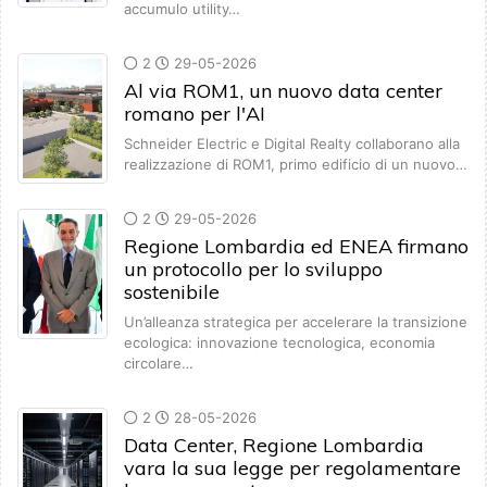
accumulo utility…
2
29-05-2026
Al via ROM1, un nuovo data center
romano per l'AI
Schneider Electric e Digital Realty collaborano alla
realizzazione di ROM1, primo edificio di un nuovo…
2
29-05-2026
Regione Lombardia ed ENEA firmano
un protocollo per lo sviluppo
sostenibile
Un’alleanza strategica per accelerare la transizione
ecologica: innovazione tecnologica, economia
circolare…
2
28-05-2026
Data Center, Regione Lombardia
vara la sua legge per regolamentare