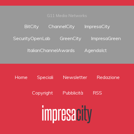
G11 Media Networks
BitCity
ChannelCity
ImpresaCity
SecurityOpenLab
GreenCity
ImpresaGreen
ItalianChannelAwards
AgendaIct
Home
Speciali
Newsletter
Redazione
Copyright
Pubblicità
RSS