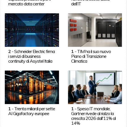
mercato data center
dell’IT
2
-
Schneider Electric firma
1
-
TIM ha il suo nuovo
i servizi di business
Piano di Transizione
continuity di Asystel Italia
Climatica
1
-
Trenta miliardi per sette
1
-
Spesa IT mondiale,
AI Gigafactory europee
Gartner rivede al rialzo la
crescita 2026 dall'11% al
14%