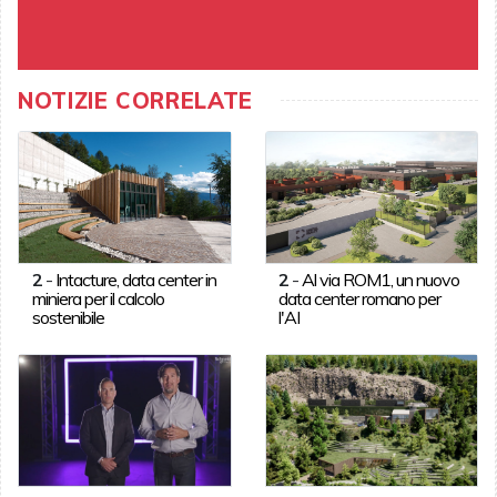
NOTIZIE CORRELATE
2
-
Intacture, data center in
2
-
Al via ROM1, un nuovo
miniera per il calcolo
data center romano per
sostenibile
l'AI