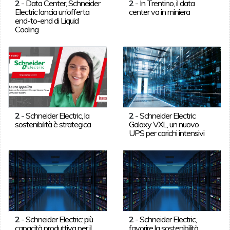
2
-
Data Center, Schneider
2
-
In Trentino, il data
Electric lancia un’offerta
center va in miniera
end-to-end di Liquid
Cooling
2
-
Schneider Electric, la
2
-
Schneider Electric
sostenibilità è strategica
Galaxy VXL, un nuovo
UPS per carichi intensivi
2
-
Schneider Electric: più
2
-
Schneider Electric,
capacità produttiva per il
favorire la sostenibilità