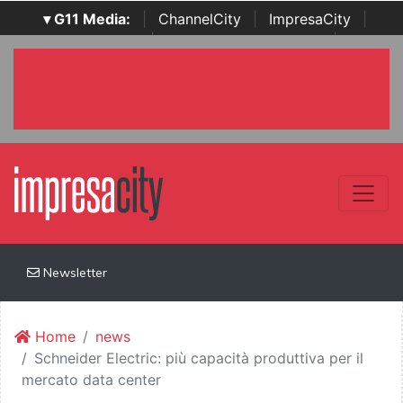
▾ G11 Media:
|
ChannelCity
|
ImpresaCity
|
SecurityOpenLab
|
Italian Channel Awards
|
Italian
Project Awards
|
Italian Security Awards
|
...
Newsletter
Home
news
Schneider Electric: più capacità produttiva per il
mercato data center