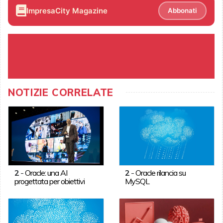
ImpresaCity Magazine
Abbonati
NOTIZIE CORRELATE
2
-
Oracle: una AI
2
-
Oracle rilancia su
progettata per obiettivi
MySQL