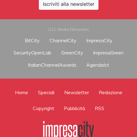
Iscriviti alla newsletter
G11 Media Networks
BitCity
ChannelCity
ImpresaCity
SecurityOpenLab
GreenCity
ImpresaGreen
ItalianChannelAwards
AgendaIct
Home
Speciali
Newsletter
Redazione
Copyright
Pubblicità
RSS