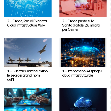
2
-
Oracle, l’ora di Exadata
2
-
Oracle punta sulla
Cloud Infrastructure X9M
Sanità digitale: 28 miliardi
per Cerner
1
-
Guerra in Iran: nel mirino
1
-
Il fenomeno AI spinge il
le sedi dei grandi nomi
cloud infrastrutturale
dell'IT