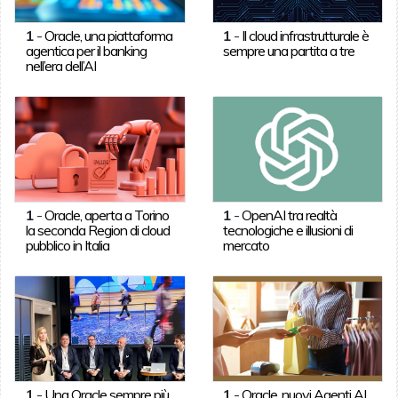
1
-
Oracle, una piattaforma
1
-
Il cloud infrastrutturale è
agentica per il banking
sempre una partita a tre
nell’era dell’AI
1
-
Oracle, aperta a Torino
1
-
OpenAI tra realtà
la seconda Region di cloud
tecnologiche e illusioni di
pubblico in Italia
mercato
1
-
Una Oracle sempre più
1
-
Oracle, nuovi Agenti AI