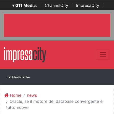
▾ G11 Media:
|
ChannelCity
|
ImpresaCity
|
SecurityOpenLab
|
Italian Channel Awards
|
Italian
Project Awards
|
Italian Security Awards
|
...
Newsletter
Home
news
Oracle, se il motore del database convergente è
tutto nuovo