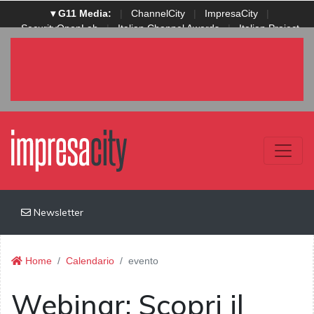
▾ G11 Media:
|
ChannelCity
|
ImpresaCity
|
SecurityOpenLab
|
Italian Channel Awards
|
Italian Project
Awards
|
Italian Security Awards
|
...
Newsletter
Home
Calendario
evento
Webinar: Scopri il