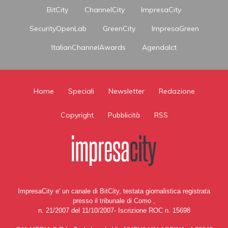
BitCity
ChannelCity
ImpresaCity
SecurityOpenLab
GreenCity
ImpresaGreen
ItalianChannelAwards
AgendaIct
Home
Speciali
Newsletter
Redazione
Copyright
Pubblicità
RSS
ImpresaCity e' un canale di BitCity, testata giornalistica registrata
presso il tribunale di Como ,
n. 21/2007 del 11/10/2007- Iscrizione ROC n. 15698