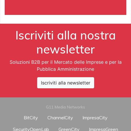
Iscriviti alla nostra
newsletter
Soluzioni B2B per il Mercato delle Imprese e per la
Pubblica Amministrazione
Iscriviti alla newsletter
G11 Media Networks
BitCity
ChannelCity
ImpresaCity
SecurityOpenLab
GreenCity
ImpresaGreen