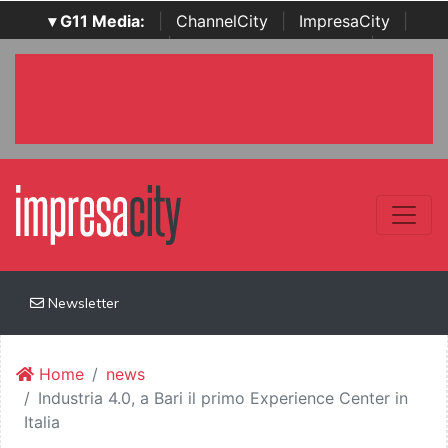
▾ G11 Media:
|
ChannelCity
|
ImpresaCity
|
SecurityOpenLab
|
Italian Channel Awards
|
Italian
Project Awards
|
Italian Security Awards
|
...
Newsletter
Home
news
Industria 4.0, a Bari il primo Experience Center in
Italia