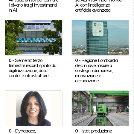
il divario tra gli investimenti
AI con l'intelligenza
in AI
artificiale avanzata
0
-
Siemens: terzo
0
-
Regione Lombardia:
trimestre record, spinto da
dieci nuove misure a
digitalizzazione, data
sostegno di imprese,
center e infrastrutture
innovazione e
occupazione
0
-
Dynatrace,
0
-
Istat: produzione