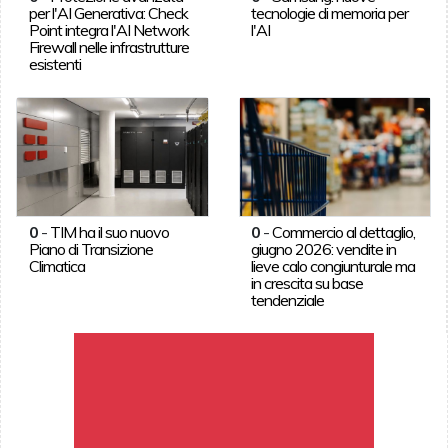
per l'AI Generativa: Check
tecnologie di memoria per
Point integra l'AI Network
l'AI
Firewall nelle infrastrutture
esistenti
0
-
TIM ha il suo nuovo
0
-
Commercio al dettaglio,
Piano di Transizione
giugno 2026: vendite in
Climatica
lieve calo congiunturale ma
in crescita su base
tendenziale