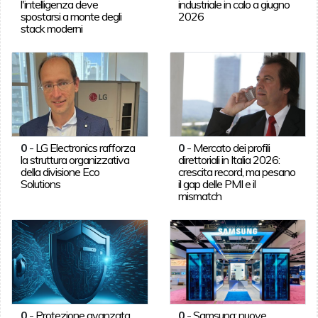
l'intelligenza deve
industriale in calo a giugno
spostarsi a monte degli
2026
stack moderni
0
-
LG Electronics rafforza
0
-
Mercato dei profili
la struttura organizzativa
direttoriali in Italia 2026:
della divisione Eco
crescita record, ma pesano
Solutions
il gap delle PMI e il
mismatch
0
-
Protezione avanzata
0
-
Samsung: nuove