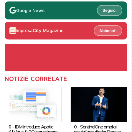
Google News
Seguici
ImpresaCity Magazine
Abbonati
NOTIZIE CORRELATE
0
-
IBM introduce Apptio
0
-
SentinelOne amplia i
AI Value & ROI per colmare
servizi Wayfinder Frontier